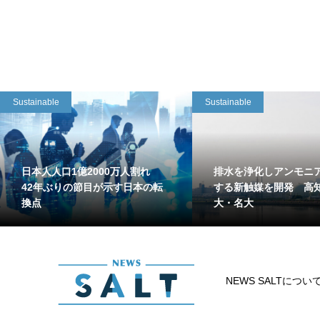
Sustainable
Sustainable
日本人人口1億2000万人割れ
排水を浄化しアンモニ
42年ぶりの節目が示す日本の転
する新触媒を開発 高
換点
大・名大
NEWS SALTについ