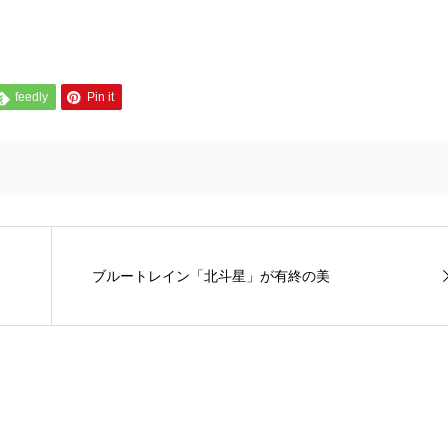
feedly
Pin it
ブルートレイン「北斗星」が有終の美