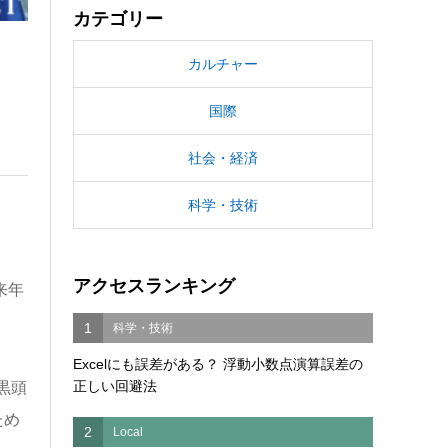
カテゴリー
カルチャー
国際
社会・経済
科学・技術
アクセスランキング
来年
1
科学・技術
Excelにも誤差がある？ 浮動小数点演算誤差の
正しい回避法
黒頭
ため
2
Local