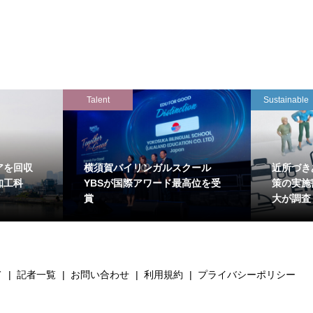
Talent
Sustainable
アを回収
横須賀バイリンガルスクール
近所づき
知工科
YBSが国際アワード最高位を受
策の実施
賞
大が調査
て
記者一覧
お問い合わせ
利用規約
プライバシーポリシー