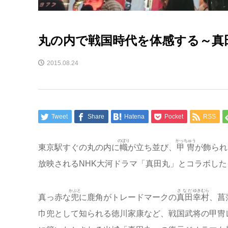
丸の内で戦国時代を体感する～真
2015.08.24
Tweet
Share
Hatena
Pocket
RSS
のぼり
かっちゅう
東京駅すぐの丸の内に
幟
が立ち並び、
甲冑
が飾られ
放映されるNHK大河ドラマ「真田丸」とコラボし
かぶと
さなだ
ゆきむら
真っ赤な
兜
に鹿角がトレードマークの
真田
幸村
、菖
巾兜として知られる徳川家康など、戦国武将の甲冑