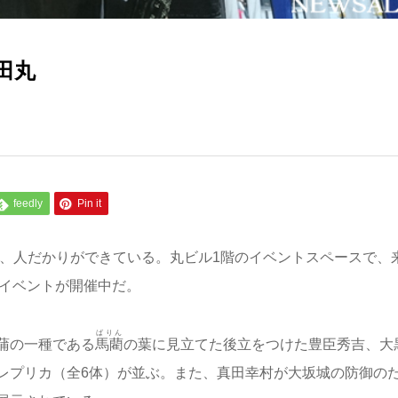
田丸
feedly
Pin it
、人だかりができている。丸ビル1階のイベントスペースで、
たイベントが開催中だ。
ばりん
蒲の一種である
馬藺
の葉に見立てた後立をつけた豊臣秀吉、大
レプリカ（全6体）が並ぶ。また、真田幸村が大坂城の防御の