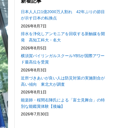
新着記事
日本人人口1億2000万人割れ 42年ぶりの節目
が示す日本の転換点
2026年8月7日
排水を浄化しアンモニアを回収する新触媒を開
発 高知工科大・名大
2026年8月5日
横須賀バイリンガルスクールYBSが国際アワー
ド最高位を受賞
2026年8月3日
近所づきあいが良い人は防災対策の実施割合が
高い傾向 東北大が調査
2026年8月1日
能楽師・桜間右陣氏による「富士見舞台」の特
別な能鑑賞体験【後編】
2026年7月30日