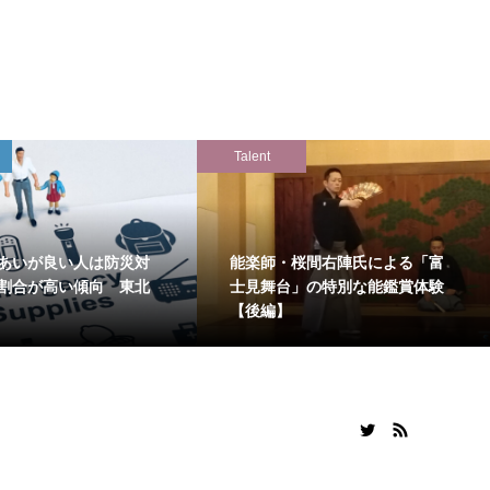
Talent
あいが良い人は防災対
能楽師・桜間右陣氏による「富
割合が高い傾向 東北
士見舞台」の特別な能鑑賞体験
【後編】