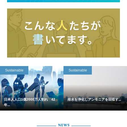
Sustainable
Sustainable
日本人人口1億2000万人割れ 42
排水を浄化しアンモニアを回収す...
年...