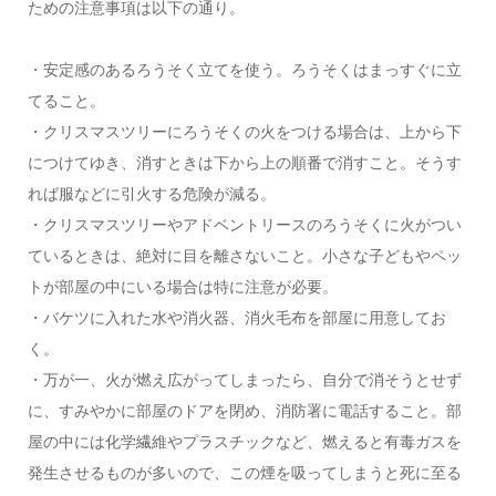
ための注意事項は以下の通り。
・安定感のあるろうそく立てを使う。ろうそくはまっすぐに立
てること。
・クリスマスツリーにろうそくの火をつける場合は、上から下
につけてゆき、消すときは下から上の順番で消すこと。そうす
れば服などに引火する危険が減る。
・クリスマスツリーやアドベントリースのろうそくに火がつい
ているときは、絶対に目を離さないこと。小さな子どもやペッ
トが部屋の中にいる場合は特に注意が必要。
・バケツに入れた水や消火器、消火毛布を部屋に用意してお
く。
・万が一、火が燃え広がってしまったら、自分で消そうとせず
に、すみやかに部屋のドアを閉め、消防署に電話すること。部
屋の中には化学繊維やプラスチックなど、燃えると有毒ガスを
発生させるものが多いので、この煙を吸ってしまうと死に至る