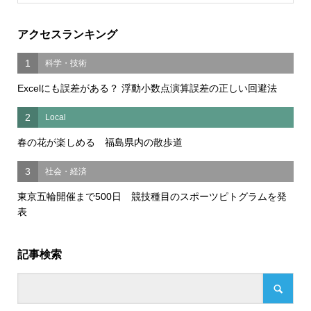
アクセスランキング
1
科学・技術
Excelにも誤差がある？ 浮動小数点演算誤差の正しい回避法
2
Local
春の花が楽しめる 福島県内の散歩道
3
社会・経済
東京五輪開催まで500日 競技種目のスポーツピトグラムを発
表
記事検索