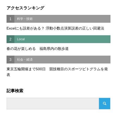
アクセスランキング
1
科学・技術
Excelにも誤差がある？ 浮動小数点演算誤差の正しい回避法
2
Local
春の花が楽しめる 福島県内の散歩道
3
社会・経済
東京五輪開催まで500日 競技種目のスポーツピトグラムを発
表
記事検索