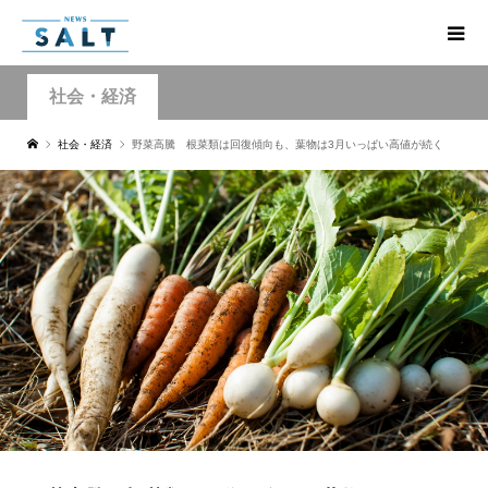
社会・経済
社会・経済
野菜高騰 根菜類は回復傾向も、葉物は3月いっぱい高値が続く