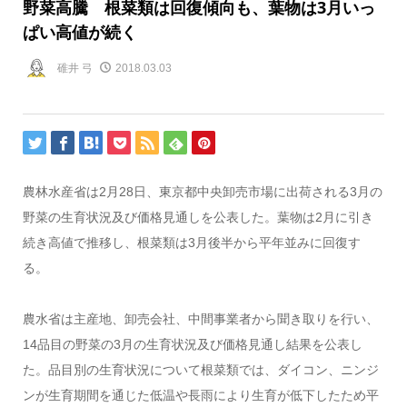
野菜高騰 根菜類は回復傾向も、葉物は3月いっ
ぱい高値が続く
碓井 弓
2018.03.03
農林水産省は2月28日、東京都中央卸売市場に出荷される3月の
野菜の生育状況及び価格見通しを公表した。葉物は2月に引き
続き高値で推移し、根菜類は3月後半から平年並みに回復す
る。
農水省は主産地、卸売会社、中間事業者から聞き取りを行い、
14品目の野菜の3月の生育状況及び価格見通し結果を公表し
た。品目別の生育状況について根菜類では、ダイコン、ニンジ
ンが生育期間を通じた低温や長雨により生育が低下したため平