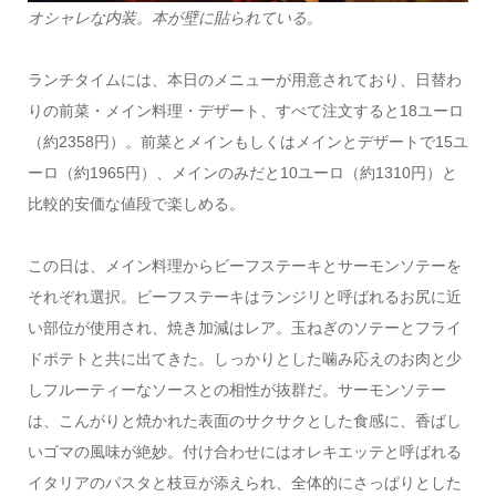
オシャレな内装。本が壁に貼られている。
ランチタイムには、本日のメニューが用意されており、日替わ
りの前菜・メイン料理・デザート、すべて注文すると18ユーロ
（約2358円）。前菜とメインもしくはメインとデザートで15ユ
ーロ（約1965円）、メインのみだと10ユーロ（約1310円）と
比較的安価な値段で楽しめる。
この日は、メイン料理からビーフステーキとサーモンソテーを
それぞれ選択。ビーフステーキはランジリと呼ばれるお尻に近
い部位が使用され、焼き加減はレア。玉ねぎのソテーとフライ
ドポテトと共に出てきた。しっかりとした噛み応えのお肉と少
しフルーティーなソースとの相性が抜群だ。サーモンソテー
は、こんがりと焼かれた表面のサクサクとした食感に、香ばし
いゴマの風味が絶妙。付け合わせにはオレキエッテと呼ばれる
イタリアのパスタと枝豆が添えられ、全体的にさっぱりとした