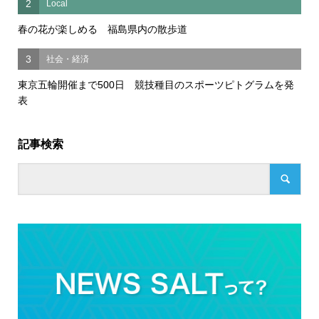
2
Local
春の花が楽しめる 福島県内の散歩道
3
社会・経済
東京五輪開催まで500日 競技種目のスポーツピトグラムを発
表
記事検索