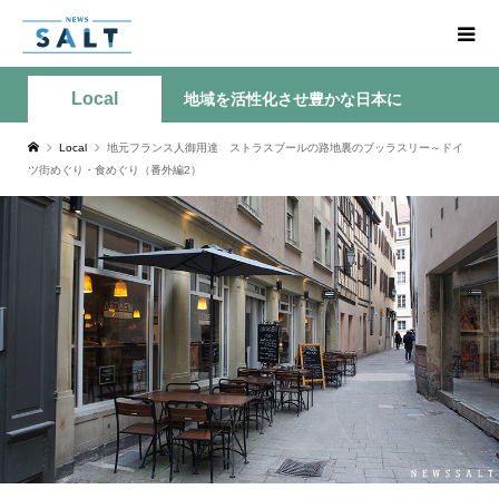
Local
地域を活性化させ豊かな日本に
Local
地元フランス人御用達 ストラスブールの路地裏のブッラスリー～ドイ
ツ街めぐり・食めぐり（番外編2）