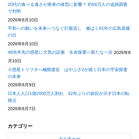
20代の食べる速さが将来の体型に影響？ 約56万人の追跡調査
で判明
2026年8月10日
平和への願いを未来へつなぐ灯籠流し 被ばく81年の広島原爆
の日
2026年8月10日
48光年先の惑星に大気の証拠 生命探査へ新たな一歩
2026年8
月10日
小惑星トリフネへ極限接近 はやぶさ2が描く日本の宇宙探査
の未来
2026年8月9日
日本人人口1億2000万人割れ 42年ぶりの節目が示す日本の転
換点
2026年8月7日
カテゴリー
カルチャー