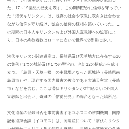
た、17～19世紀の歴史を表す。この期間密かに信仰を守ってい
た「潜伏キリシタン」は、既存の社会や宗教に表向きは合わせ
ながら信仰を守り続け、独自の信仰の様相を築いていった。こ
の期間の日本人キリシタンおよび外国人宣教師への迫害によ
り、日本の殉教者数はローマに次いで世界で2番目に多い。
潜伏キリシタン関連遺産は、長崎県及び天草地方に存在する10
の集落と1つの城跡及び１つの聖堂の、合計12の構成から成り
立つ。「島原・天草一揆」の主戦場となった原城跡（長崎県南
島原市）や、現存する国内最古の教会である大浦天主堂（長崎
市）などを含む。ここは潜伏キリシタンが2世紀ぶりに外国人
宣教師と出会い、奇跡の「信徒発見」の舞台となった場所だ。
文化遺産の登録可否を事前審査するユネスコの諮問機関、国際
記念遺跡会議（イコモス）は、同遺産について「潜伏キリシタ
ンが密かにキリスト教の信仰を継続し、長崎と天草地方の各地