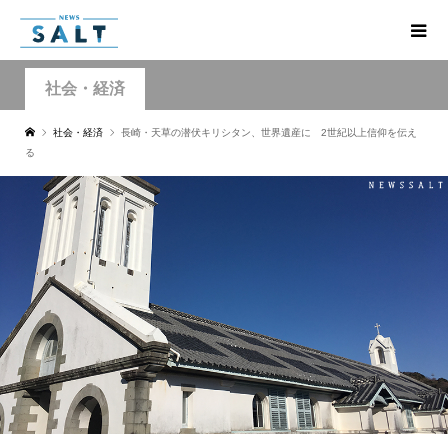
社会・経済
社会・経済
長崎・天草の潜伏キリシタン、世界遺産に 2世紀以上信仰を伝え
る