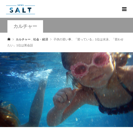
カルチャー
カルチャー
,
社会・経済
子供の習い事、「習っている」1位は水泳、「習わせ
たい」1位は英会話