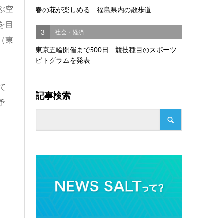
ぶ空
春の花が楽しめる 福島県内の散歩道
を目
3
社会・経済
（東
東京五輪開催まで500日 競技種目のスポーツ
ピトグラムを発表
て
記事検索
予