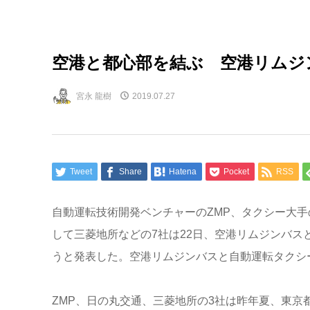
空港と都心部を結ぶ 空港リムジ
宮永 龍樹
2019.07.27
Tweet
Share
Hatena
Pocket
RSS
自動運転技術開発ベンチャーのZMP、タクシー大
して三菱地所などの7社は22日、空港リムジンバ
うと発表した。空港リムジンバスと自動運転タクシ
ZMP、日の丸交通、三菱地所の3社は昨年夏、東