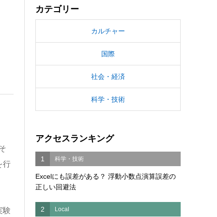
カテゴリー
カルチャー
国際
社会・経済
科学・技術
アクセスランキング
そ
1
科学・技術
を行
Excelにも誤差がある？ 浮動小数点演算誤差の
正しい回避法
2
Local
実験