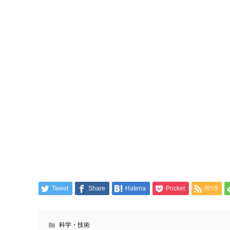
Tweet
Share
Hatena
Pocket
RSS
科学・技術