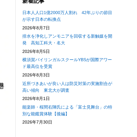
新着記事
日本人人口1億2000万人割れ 42年ぶりの節目
が示す日本の転換点
2026年8月7日
排水を浄化しアンモニアを回収する新触媒を開
発 高知工科大・名大
2026年8月5日
横須賀バイリンガルスクールYBSが国際アワー
ド最高位を受賞
2026年8月3日
近所づきあいが良い人は防災対策の実施割合が
高い傾向 東北大が調査
2026年8月1日
能楽師・桜間右陣氏による「富士見舞台」の特
別な能鑑賞体験【後編】
2026年7月30日