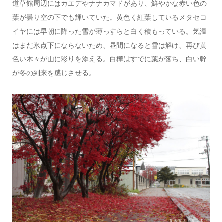
道草館周辺にはカエデやナナカマドがあり、鮮やかな赤い色の
葉が曇り空の下でも輝いていた。黄色く紅葉しているメタセコ
イヤには早朝に降った雪が薄っすらと白く積もっている。気温
はまだ氷点下にならないため、昼間になると雪は解け、再び黄
色い木々が山に彩りを添える。白樺はすでに葉が落ち、白い幹
が冬の到来を感じさせる。