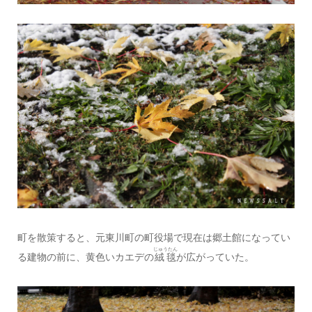
町を散策すると、元東川町の町役場で現在は郷土館になってい
じゅうたん
る建物の前に、黄色いカエデの
絨毯
が広がっていた。