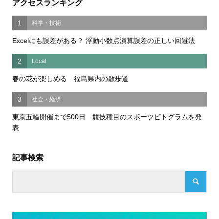
アクセスランキング
1
科学・技術
Excelにも誤差がある？ 浮動小数点演算誤差の正しい回避法
2
Local
春の花が楽しめる 福島県内の散歩道
3
社会・経済
東京五輪開催まで500日 競技種目のスポーツピトグラムを発
表
記事検索