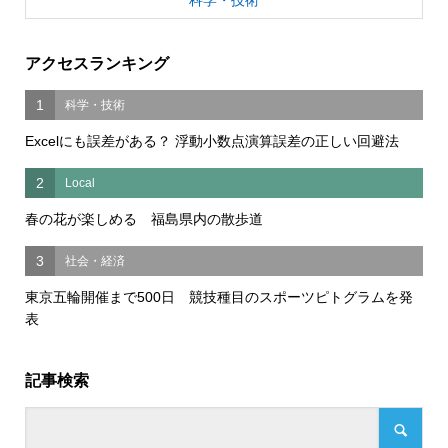
科学・技術
アクセスランキング
1
科学・技術
Excelにも誤差がある？ 浮動小数点演算誤差の正しい回避法
2
Local
春の花が楽しめる 福島県内の散歩道
3
社会・経済
東京五輪開催まで500日 競技種目のスポーツピトグラムを発
表
記事検索