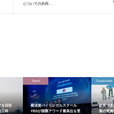
についての共同...
Talent
Sustainable
アを回収
横須賀バイリンガルスクール
近所づき
知工科
YBSが国際アワード最高位を受
策の実施