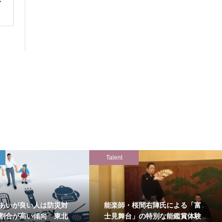
Talent
あいが良い人は防災対
能楽師・桜間右陣氏による「富
割合が高い傾向 東北
士見舞台」の特別な能鑑賞体験