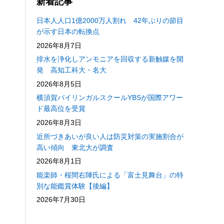
新着記事
日本人人口1億2000万人割れ 42年ぶりの節目
が示す日本の転換点
2026年8月7日
排水を浄化しアンモニアを回収する新触媒を開
発 高知工科大・名大
2026年8月5日
横須賀バイリンガルスクールYBSが国際アワー
ド最高位を受賞
2026年8月3日
近所づきあいが良い人は防災対策の実施割合が
高い傾向 東北大が調査
2026年8月1日
能楽師・桜間右陣氏による「富士見舞台」の特
別な能鑑賞体験【後編】
2026年7月30日