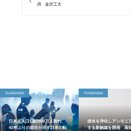
消 金沢工大
Sustainable
Sustainable
日本人人口1億2000万人割れ
排水を浄化しアンモニ
42年ぶりの節目が示す日本の転
する新触媒を開発 高