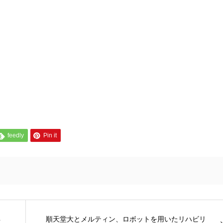
feedly
Pin it
解
順天堂大とメルティン、ロボットを用いたリハビリ