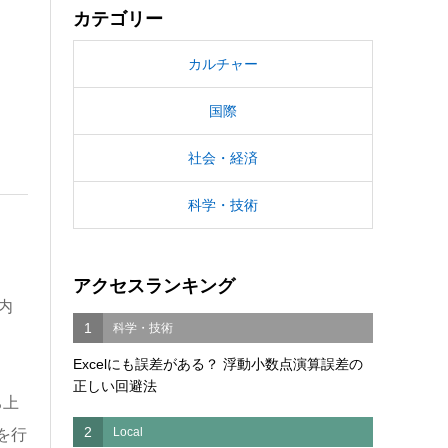
カテゴリー
カルチャー
国際
社会・経済
科学・技術
アクセスランキング
内
1
科学・技術
Excelにも誤差がある？ 浮動小数点演算誤差の
正しい回避法
ち上
2
Local
を行