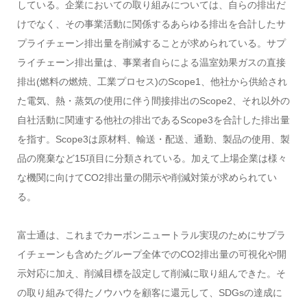
している。企業においての取り組みについては、自らの排出だ
けでなく、その事業活動に関係するあらゆる排出を合計したサ
プライチェーン排出量を削減することが求められている。サプ
ライチェーン排出量は、事業者自らによる温室効果ガスの直接
排出(燃料の燃焼、工業プロセス)のScope1、他社から供給され
た電気、熱・蒸気の使用に伴う間接排出のScope2、それ以外の
自社活動に関連する他社の排出であるScope3を合計した排出量
を指す。Scope3は原材料、輸送・配送、通勤、製品の使用、製
品の廃棄など15項目に分類されている。加えて上場企業は様々
な機関に向けてCO2排出量の開示や削減対策が求められてい
る。
富士通は、これまでカーボンニュートラル実現のためにサプラ
イチェーンも含めたグループ全体でのCO2排出量の可視化や開
示対応に加え、削減目標を設定して削減に取り組んできた。そ
の取り組みで得たノウハウを顧客に還元して、SDGsの達成に