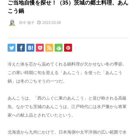
ご当地自慢を探せ！（35）茨城の郷土料理、あん
こう鍋
田中 陽子
2022.03.08
冷えた体を芯から温めてくれる鍋料理が欠かせない冬の季節。
この寒い時期に旬を迎える「あんこう」を使った「あんこう
鍋」は冬のごちそうの一つだ。
あんこうは、「西のふぐに東のあんこう」と並び称される高級
魚。なかでも茨城のあんこうは、江戸時代には水戸藩から将軍
家への献上品とされていたという。
北海道から九州にかけて、日本海側や太平洋側の広い範囲で水