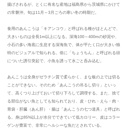
揚げされるが、とくに有名な産地は福島県から茨城県にかけて
の常磐沖。旬は
11
月～
3
月ごろの寒い冬の時期だ。
食用のあんこうは「キアンコウ」と呼ばれる種がほとんどで、
大きいものは全長
1m
以上になる。深海
100
～
400m
の砂泥や、
小石の多い海底に生息する深海魚で、体が平たく口が大きい独
特のビジュアルで知られる。俗に「ちょうちん」と呼ばれる頭
についた誘引突起で、小魚を誘って水ごと呑み込む。
あんこうは全身がゼラチン質で柔らかく、まな板の上では切る
ことができない。そのため「あんこうの吊るし切り」といっ
て、高くつり上げておいて切り下ろして調理する。また、捨て
る部位がない魚としても知られており、皮・ひれ・えら・肉・
胃袋・肝臓（あん肝）・腸は「あんこうの七つ道具」と呼ばれ
る。身は
85%
以上が水分でできていて低カロリー、皮はコラー
ゲンが豊富で、非常にヘルシーな魚だとされている。