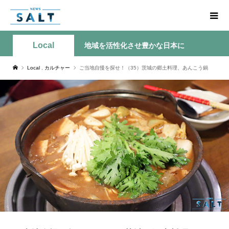
Local
地域を活性化させ豊かな日本に
Local
,
カルチャー
ご当地自慢を探せ！（35）茨城の郷土料理、あんこう鍋