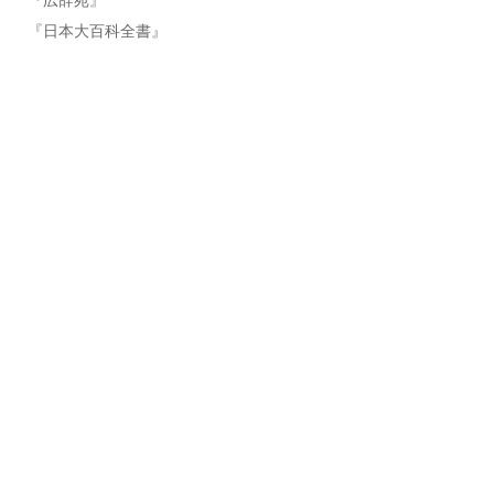
『広辞苑』
『日本大百科全書』