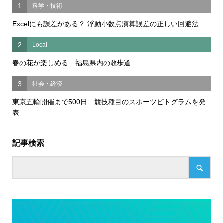
1
科学・技術
Excelにも誤差がある？ 浮動小数点演算誤差の正しい回避法
2
Local
春の花が楽しめる 福島県内の散歩道
3
社会・経済
東京五輪開催まで500日 競技種目のスポーツピトグラムを発
表
記事検索