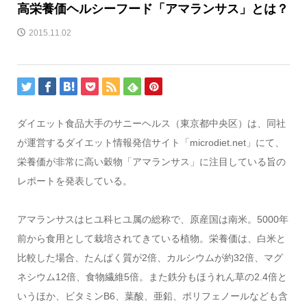
高栄養価ヘルシーフード「アマランサス」とは？
2015.11.02
ダイエット食品大手のサニーヘルス（東京都中央区）は、同社
が運営するダイエット情報発信サイト「microdiet.net」にて、
栄養価が非常に高い穀物「アマランサス」に注目している旨の
レポートを発表している。
アマランサスはヒユ科ヒユ属の総称で、原産国は南米。5000年
前から食用として栽培されてきている植物。栄養価は、白米と
比較した場合、たんぱく質が2倍、カルシウムが約32倍、マグ
ネシウム12倍、食物繊維5倍。また鉄分もほうれん草の2.4倍と
いうほか、ビタミンB6、葉酸、亜鉛、ポリフェノールなども含