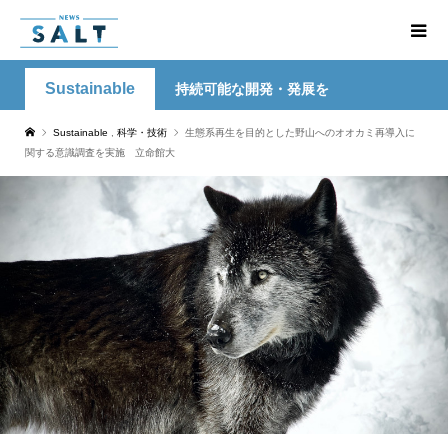
Sustainable
持続可能な開発・発展を
Sustainable
,
科学・技術
生態系再生を目的とした野山へのオオカミ再導入に
関する意識調査を実施 立命館大