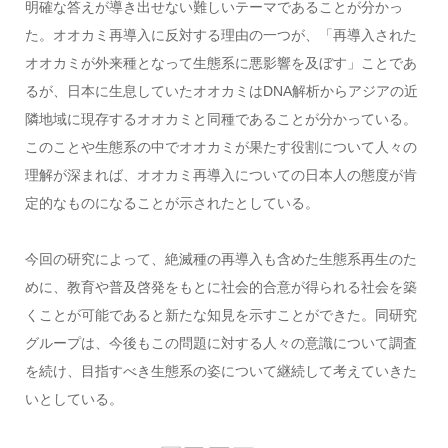
明確な答えが導き出せない難しいテーマであることが分かっ
た。オオカミ再導入に反対する理由の一つが、「再導入された
オオカミが外来種となって生態系に悪影響を及ぼす」ことであ
るが、日本に生息していたオオカミはDNA解析からアジアの近
隣地域に現存するオオカミと同種であることが分かっている。
このことや生態系の中でオオカミが果たす役割について人々の
理解が深まれば、オオカミ再導入についての日本人の態度が肯
定的なものになることが示されたとしている。
今回の研究によって、絶滅種の再導入も含めた生態系再生のた
めに、教育や普及啓発をもとに社会的合意が得られる社会を築
くことが可能であると新たな知見を示すことができた。同研究
グループは、今後もこの問題に対する人々の意識について調査
を続け、目指すべき生態系の姿について継続して考えていきた
いとしている。