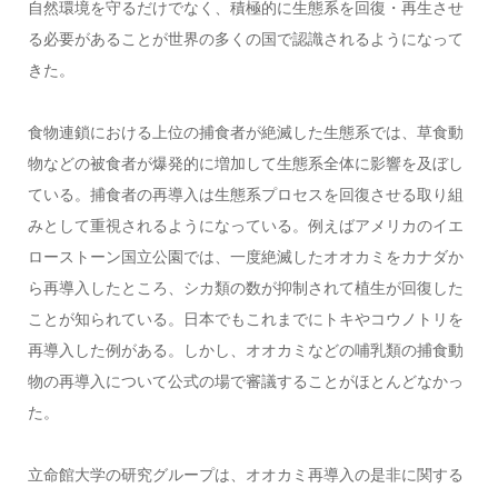
自然環境を守るだけでなく、積極的に生態系を回復・再生させ
る必要があることが世界の多くの国で認識されるようになって
きた。
食物連鎖における上位の捕食者が絶滅した生態系では、草食動
物などの被食者が爆発的に増加して生態系全体に影響を及ぼし
ている。捕食者の再導入は生態系プロセスを回復させる取り組
みとして重視されるようになっている。例えばアメリカのイエ
ローストーン国立公園では、一度絶滅したオオカミをカナダか
ら再導入したところ、シカ類の数が抑制されて植生が回復した
ことが知られている。日本でもこれまでにトキやコウノトリを
再導入した例がある。しかし、オオカミなどの哺乳類の捕食動
物の再導入について公式の場で審議することがほとんどなかっ
た。
立命館大学の研究グループは、オオカミ再導入の是非に関する