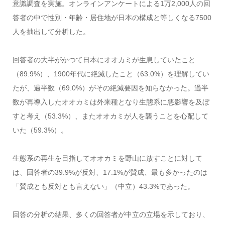
意識調査を実施。オンラインアンケートによる1万2,
000
人の回
答者の中で性別・年齢・居住地が日本の構成と等しくなる7500
人を抽出して分析した。
回答者の大半がかつて日本にオオカミが生息していたこと
（89.9%）、1900年代に絶滅したこと（63.0%）を理解してい
たが、過半数（69.0%）がその絶滅要因を知らなかった。過半
数が再導入したオオカミは外来種となり生態系に悪影響を及ぼ
すと考え（53.3%）、またオオカミが人を襲うことを心配して
いた（59.3%）。
生態系の再生を目指してオオカミを野山に放すことに対して
は、回答者の39.9%が反対、17.1%が賛成、最も多かったのは
「賛成とも反対とも言えない」（中立）43.3%であった。
回答の分析の結果、多くの回答者が中立の立場を示しており、