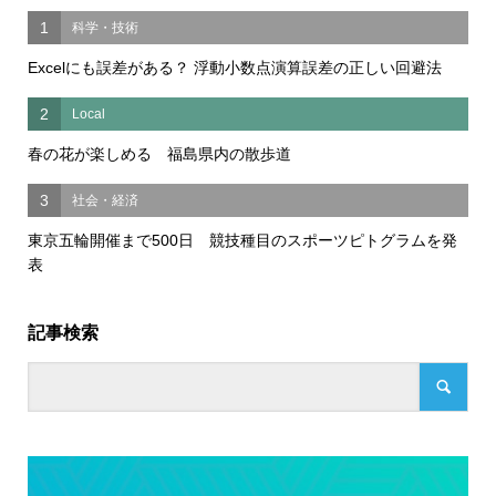
1
科学・技術
Excelにも誤差がある？ 浮動小数点演算誤差の正しい回避法
2
Local
春の花が楽しめる 福島県内の散歩道
3
社会・経済
東京五輪開催まで500日 競技種目のスポーツピトグラムを発
表
記事検索