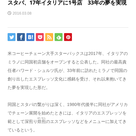
スタバ、17年イタリアに1号店 33年の夢を実現
2016.03.08
米コーヒーチェーン大手スターバックスは2017年、イタリアの
ミラノに同国初店舗をオープンすると公表した。同社の最高責
任者ハワード・シュルツ氏が、33年前に訪れたミラノで同国の
創り出したエスプレッソ文化に感銘を受け、それ以来抱いてき
た夢を実現した形だ。
同国とスタバの繋がりは深く、1980年代後半に同社がアメリカ
でチェーン展開を始めたときには、イタリアのエスプレッソを
ばいせん
範として深煎り
焙煎
のエスプレッソなどをメニューに加えてき
ているという。