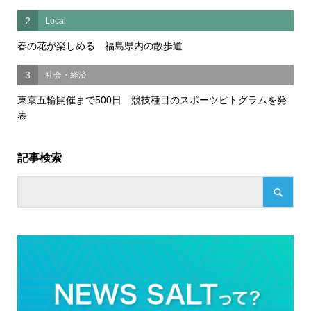
2
Local
春の花が楽しめる 福島県内の散歩道
3
社会・経済
東京五輪開催まで500日 競技種目のスポーツピトグラムを発
表
記事検索