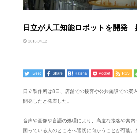
日立が人工知能ロボットを開発 
2016.04.12
Tweet
Share
Hatena
Pocket
RSS
日立製作所は8日、店舗での接客や公共施設での案内
開発したと発表した。
音声や画像や言語の処理により、高度な接客や案内
困っている人のところへ適切に向かうことが可能。