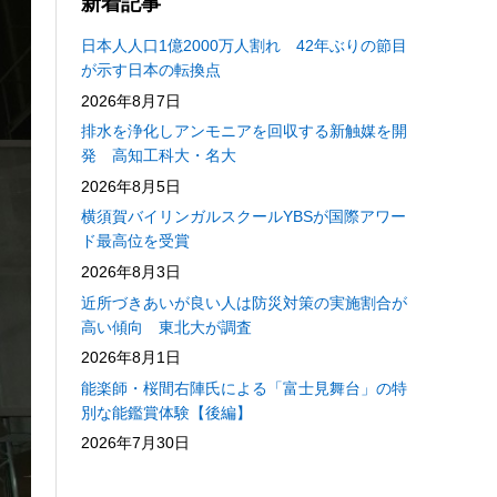
新着記事
日本人人口1億2000万人割れ 42年ぶりの節目
が示す日本の転換点
2026年8月7日
排水を浄化しアンモニアを回収する新触媒を開
発 高知工科大・名大
2026年8月5日
横須賀バイリンガルスクールYBSが国際アワー
ド最高位を受賞
2026年8月3日
近所づきあいが良い人は防災対策の実施割合が
高い傾向 東北大が調査
2026年8月1日
能楽師・桜間右陣氏による「富士見舞台」の特
別な能鑑賞体験【後編】
2026年7月30日