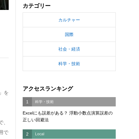
カテゴリー
カルチャー
国際
社会・経済
科学・技術
アクセスランキング
」を
1
科学・技術
Excelにも誤差がある？ 浮動小数点演算誤差の
正しい回避法
で、
用で
2
Local