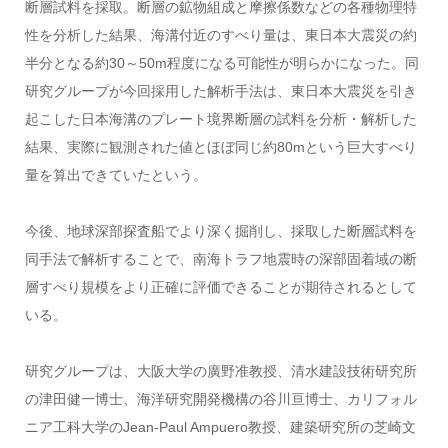
断層試料を採取。断層の鉱物組成と摩擦係数などの各種物理特
性を分析した結果、海溝付近のすべり量は、東日本大震災の約
半分となる約30～50m程度になる可能性が明らかになった。同
研究グループが今回採用した解析手法は、東日本大震災を引き
起こした日本海溝のプレート境界断層の試料を分析・解析した
結果、実際に観測された値とほぼ同じ約80mという巨大すべり
量を算出できていたという。
今後、地球深部探査船でより深く掘削し、採取した断層試料を
同手法で解析することで、南海トラフ地震時の深部固着域の断
層すべり規模をより正確に評価できることが期待されるとして
いる。
研究グループは、大阪大学の廣野准教授、清水建設技術研究所
の津田健一博士、海洋研究開発機構の谷川亘博士、カリフォル
ニア工科大学のJean-Paul Ampuero教授、建築研究所の芝崎文