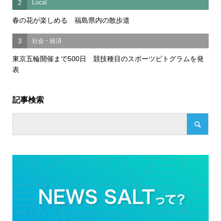
2
Local
春の花が楽しめる 福島県内の散歩道
3
社会・経済
東京五輪開催まで500日 競技種目のスポーツピトグラムを発
表
記事検索