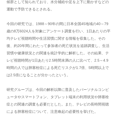
候群として知られており、水分補給や足を上下に動かすなどの
運動で予防できるとされる。
今回の研究では、1988～90年の間に日本全国45地域の40～79
歳の8万6024人を対象にアンケート調査を行い、1日あたりの平
均テレビ視聴時間や生活習慣に関する情報を収集した。その
後、約20年間にわたって参加者の死亡状況を追跡調査し、生活
習慣や健康状況との関連を統計学的に解析した。その結果、テ
レビ視聴時間が1日あたり2.5時間未満の人に比べて、2.5～4.9
時間の人では肺塞栓症による死亡リスクが1.7倍、5時間以上で
は2.5倍になることが分かったという。
研究グループは、今回の解析以降に普及したパーソナルコンピ
ュータやスマートフォン、タブレット端末の利用状況や肺塞栓
症との関連の調査も必要だとした。また、テレビの長時間視聴
による肺塞栓症について、注意喚起の必要性を挙げた。