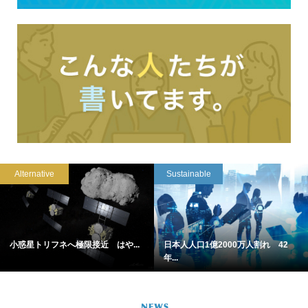
Alternative
Sustainable
小惑星トリフネへ極限接近 はや...
日本人人口1億2000万人割れ 42
年...