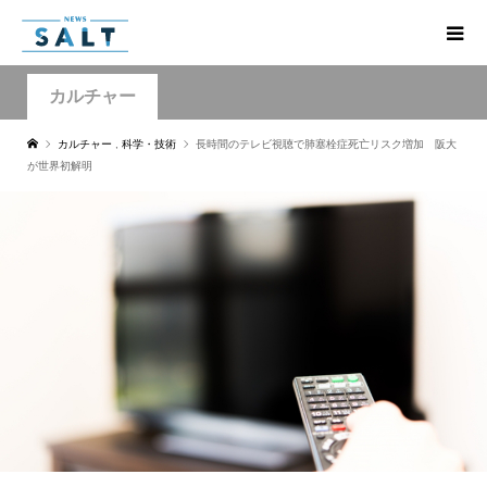
カルチャー
カルチャー
,
科学・技術
長時間のテレビ視聴で肺塞栓症死亡リスク増加 阪大
が世界初解明