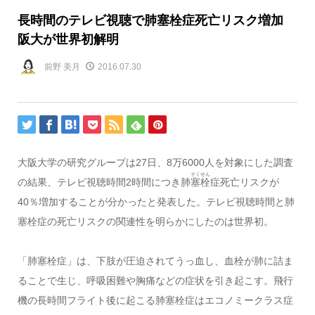
長時間のテレビ視聴で肺塞栓症死亡リスク増加
阪大が世界初解明
前野 美月
2016.07.30
大阪大学の研究グループは27日、8万6000人を対象にした調査
そくせん
の結果、テレビ視聴時間2時間につき肺
塞栓
症死亡リスクが
40％増加することが分かったと発表した。テレビ視聴時間と肺
塞栓症の死亡リスクの関連性を明らかにしたのは世界初。
「肺塞栓症」は、下肢が圧迫されてうっ血し、血栓が肺に詰ま
ることで生じ、呼吸困難や胸痛などの症状を引き起こす。飛行
機の長時間フライト後に起こる肺塞栓症はエコノミークラス症