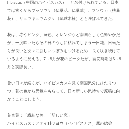
hibiscus（中国のハイビスカス）」と名付けられている。日本
では古くからブッソウゲ（仏桑花、仏桑華）、フソウカ（扶桑
花）、リュウキュウムクゲ（琉球木槿）とも呼ばれてきた。
花は、赤やピンク、黄色、オレンジなど南国らしく色鮮やかだ
が、一度咲いたらその日のうちに枯れてしまう一日花。日当た
りが良いと次々に新しいつぼみをつけるため、長く咲き続けて
いるように見える。7～8月が花のピークだが、開花時期は6～9
月と実際長い。
暑い日々が続くが、ハイビスカスを見て南国気分にひたりつ
つ、花の色から元気をもらって、日々新しい気持ちで原稿に向
かうことにしよう。
花言葉：「繊細な美」「新しい恋」
ハイビスカス：アオイ科フヨウ（ハイビスカス）属の総称