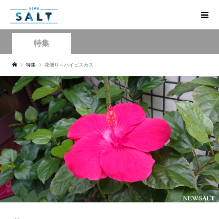
特集
特集
花便り～ハイビスカス