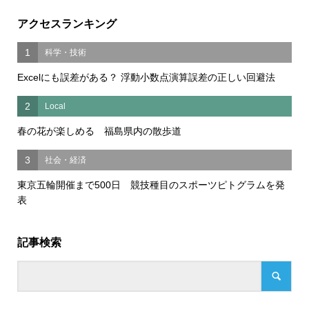
アクセスランキング
1
科学・技術
Excelにも誤差がある？ 浮動小数点演算誤差の正しい回避法
2
Local
春の花が楽しめる 福島県内の散歩道
3
社会・経済
東京五輪開催まで500日 競技種目のスポーツピトグラムを発
表
記事検索