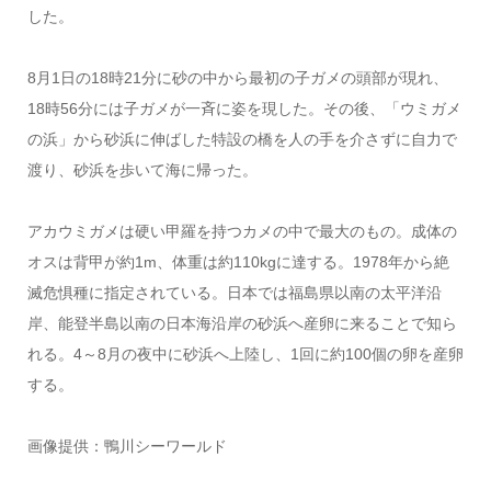
した。
8月1日の18時21分に砂の中から最初の子ガメの頭部が現れ、
18時56分には子ガメが一斉に姿を現した。その後、「ウミガメ
の浜」から砂浜に伸ばした特設の橋を人の手を介さずに自力で
渡り、砂浜を歩いて海に帰った。
アカウミガメは硬い甲羅を持つカメの中で最大のもの。成体の
オスは背甲が約1m、体重は約110kgに達する。1978年から絶
滅危惧種に指定されている。日本では福島県以南の太平洋沿
岸、能登半島以南の日本海沿岸の砂浜へ産卵に来ることで知ら
れる。4～8月の夜中に砂浜へ上陸し、1回に約100個の卵を産卵
する。
画像提供：鴨川シーワールド