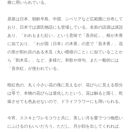
療に用いられている。
原産は日本、朝鮮半島、中国、シベリアなど広範囲に分布して
おり、日本では源氏物語にも登場している。名前の語源は諸説
あり、「われもまた紅い」という意味で「吾亦紅」、根が木香
に似ており、「わが国（日本）の木香」の意で「吾木香」、花
の形が割れ目のある木瓜（丸い模様のこと）に似ていることか
ら「割木瓜」、など、多様だ。和歌や俳句、また一般的には
「吾亦紅」が使われている。
暗紅色の、丸く小さい花の塊に見えるが、花びらに見える部分
がく
は
萼
で、本物の花びらは退化したという。花は触ると固く、乾
燥させても色あせないので、ドライフラワーにも用いられる。
今宵、ススキとワレモコウと共に、美しい月を愛でつつ物思い
にふけるのもいいだろう。ただし、月が顔を出してくれれば、