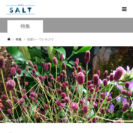
特集
特集
花便り～ワレモコウ