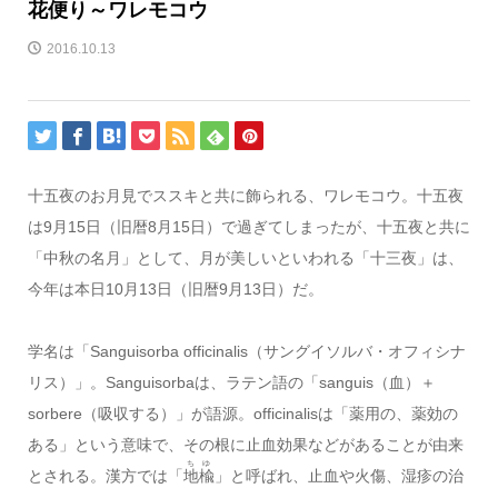
花便り～ワレモコウ
2016.10.13
十五夜のお月見でススキと共に飾られる、ワレモコウ。十五夜
は9月15日（旧暦8月15日）で過ぎてしまったが、十五夜と共に
「中秋の名月」として、月が美しいといわれる「十三夜」は、
今年は本日10月13日（旧暦9月13日）だ。
学名は「Sanguisorba officinalis（サングイソルバ・オフィシナ
リス）」。Sanguisorbaは、ラテン語の「sanguis（血）＋
sorbere（吸収する）」が語源。officinalisは「薬用の、薬効の
ある」という意味で、その根に止血効果などがあることが由来
ちゆ
とされる。漢方では「
地楡
」と呼ばれ、止血や火傷、湿疹の治