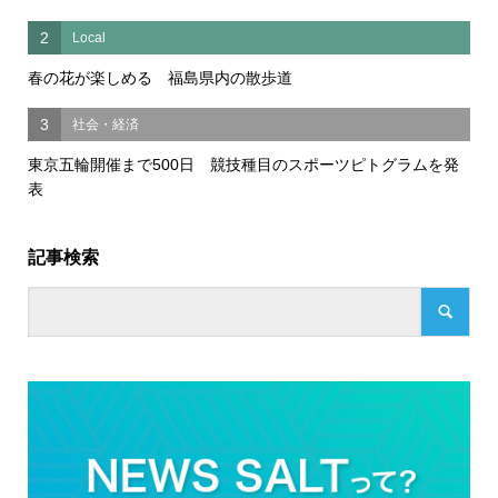
2
Local
春の花が楽しめる 福島県内の散歩道
3
社会・経済
東京五輪開催まで500日 競技種目のスポーツピトグラムを発
表
記事検索