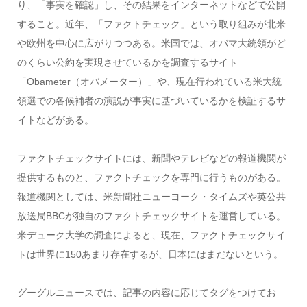
り、「事実を確認」し、その結果をインターネットなどで公開
すること。近年、「ファクトチェック」という取り組みが北米
や欧州を中心に広がりつつある。米国では、オバマ大統領がど
のくらい公約を実現させているかを調査するサイト
「Obameter（オバメーター）」や、現在行われている米大統
領選での各候補者の演説が事実に基づいているかを検証するサ
イトなどがある。
ファクトチェックサイトには、新聞やテレビなどの報道機関が
提供するものと、ファクトチェックを専門に行うものがある。
報道機関としては、米新聞社ニューヨーク・タイムズや英公共
放送局BBCが独自のファクトチェックサイトを運営している。
米デューク大学の調査によると、現在、ファクトチェックサイ
トは世界に150あまり存在するが、日本にはまだないという。
グーグルニュースでは、記事の内容に応じてタグをつけてお