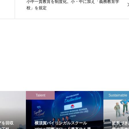
小中一貫教育を制度化。小・中に加え「義務教育学
校」を規定
Talent
Sustainable
アを回収
横須賀バイリンガルスクール
近所づき