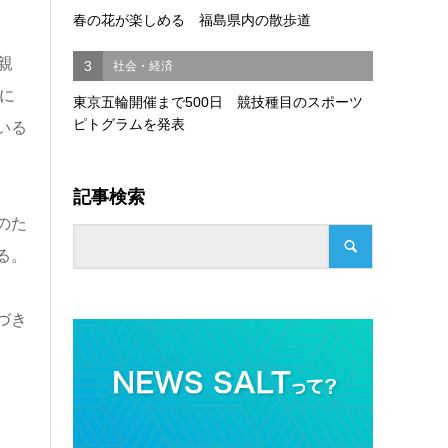
春の花が楽しめる 福島県内の散歩道
親
3
社会・経済
に
東京五輪開催まで500日 競技種目のスポーツ
ピトグラムを発表
いる
記事検索
のた
る。
づき