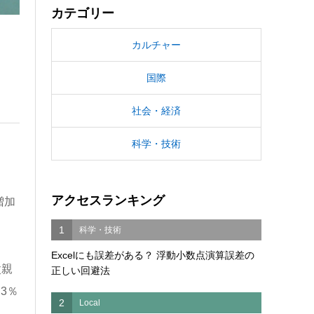
カテゴリー
カルチャー
国際
社会・経済
科学・技術
アクセスランキング
増加
1
科学・技術
Excelにも誤差がある？ 浮動小数点演算誤差の
父親
正しい回避法
3％
2
Local