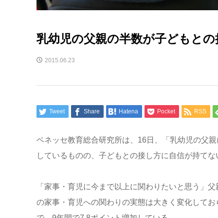
乳幼児の父親の半数が子どもとの
2015.06.23
Tweet
Share
Hatena
Pocket
RSS
ベネッセ教育総合研究所は、16日、「乳幼児の父
しているものの、子どもとの接し方に自信が持てな
「家事・育児に今まで以上に関わりたいと思う」父親は
の家事・育児への関わりの実態は大きく変化しておら
で、9年間で7.8ポイント増加している。