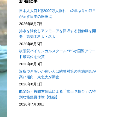
新着記事
日本人人口1億2000万人割れ 42年ぶりの節目
が示す日本の転換点
2026年8月7日
排水を浄化しアンモニアを回収する新触媒を開
発 高知工科大・名大
2026年8月5日
横須賀バイリンガルスクールYBSが国際アワー
ド最高位を受賞
2026年8月3日
近所づきあいが良い人は防災対策の実施割合が
高い傾向 東北大が調査
2026年8月1日
能楽師・桜間右陣氏による「富士見舞台」の特
別な能鑑賞体験【後編】
2026年7月30日