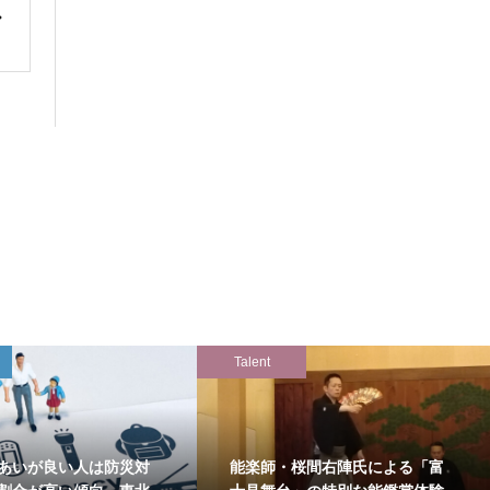
Talent
あいが良い人は防災対
能楽師・桜間右陣氏による「富