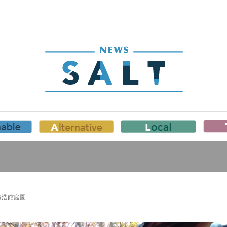
養浩館庭園