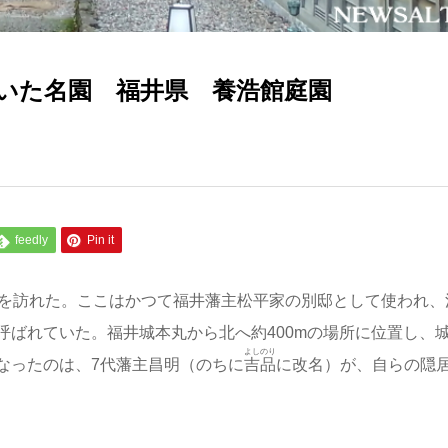
いた名園 福井県 養浩館庭園
feedly
Pin it
を訪れた。ここはかつて福井藩主松平家の別邸として使われ、
呼ばれていた。福井城本丸から北へ約400mの場所に位置し、
よしのり
なったのは、7代藩主昌明（のちに
吉品
に改名）が、自らの隠