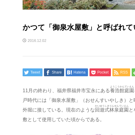
かつて「御泉水屋敷」と呼ばれて
2016.12.02
Tweet
Share
Hatena
Pocket
RSS
ようこうかんていえん
11月の終わり、福井県福井市宝永にある
養浩館庭園
戸時代には「御泉水屋敷」（おせんすいやしき）と
かいゆうしきりんせんていえん
外堀に接している。現在のような
回遊式林泉庭園
と
敷として使用していた頃からである。