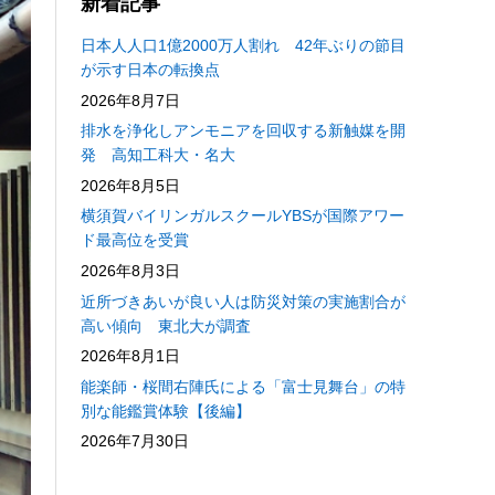
新着記事
日本人人口1億2000万人割れ 42年ぶりの節目
が示す日本の転換点
2026年8月7日
排水を浄化しアンモニアを回収する新触媒を開
発 高知工科大・名大
2026年8月5日
横須賀バイリンガルスクールYBSが国際アワー
ド最高位を受賞
2026年8月3日
近所づきあいが良い人は防災対策の実施割合が
高い傾向 東北大が調査
2026年8月1日
能楽師・桜間右陣氏による「富士見舞台」の特
別な能鑑賞体験【後編】
2026年7月30日