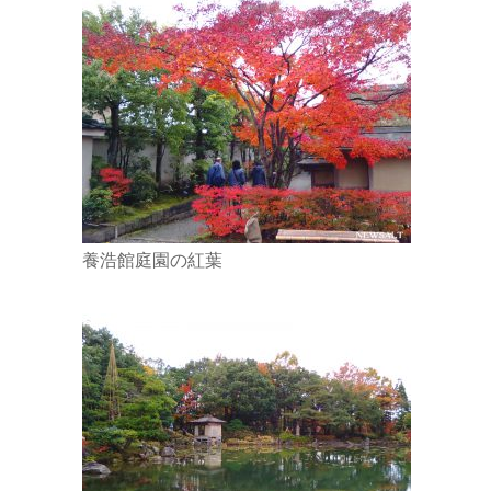
養浩館庭園の紅葉