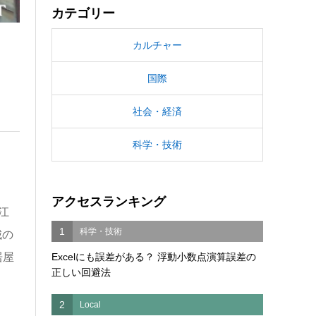
カテゴリー
カルチャー
国際
社会・経済
科学・技術
アクセスランキング
江
1
科学・技術
城の
居屋
Excelにも誤差がある？ 浮動小数点演算誤差の
正しい回避法
2
Local