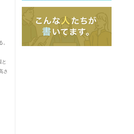
る。
園と
高さ