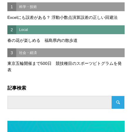
1
科学・技術
Excelにも誤差がある？ 浮動小数点演算誤差の正しい回避法
2
Local
春の花が楽しめる 福島県内の散歩道
3
社会・経済
東京五輪開催まで500日 競技種目のスポーツピトグラムを発
表
記事検索