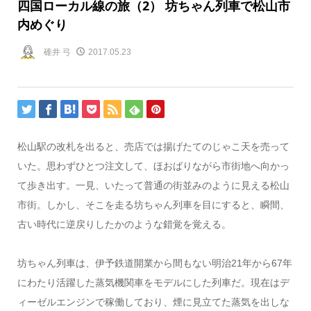
四国ローカル線の旅（2） 坊ちゃん列車で松山市
内めぐり
碓井 弓
2017.05.23
松山駅の改札を出ると、売店では揚げたてのじゃこ天を売って
いた。思わずひとつ注文して、ほおばりながら市街地へ向かっ
て歩き出す。一見、いたって普通の街並みのように見える松山
市街。しかし、そこを走る坊ちゃん列車を目にすると、瞬間、
古い時代に逆戻りしたかのような錯覚を覚える。
坊ちゃん列車は、伊予鉄道開業から間もない明治21年から67年
にわたり活躍した蒸気機関車をモデルにした列車だ。現在はデ
ィーゼルエンジンで稼働しており、煙に見立てた蒸気を出しな