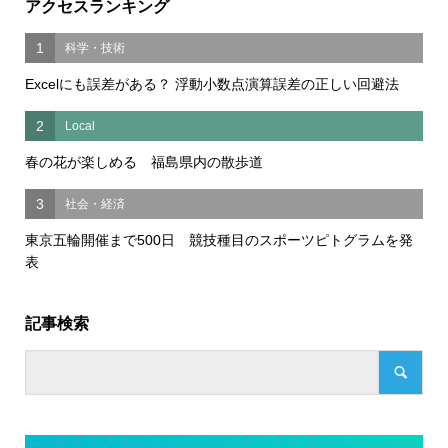
アクセスランキング
1
科学・技術
Excelにも誤差がある？ 浮動小数点演算誤差の正しい回避法
2
Local
春の花が楽しめる 福島県内の散歩道
3
社会・経済
東京五輪開催まで500日 競技種目のスポーツピトグラムを発
表
記事検索