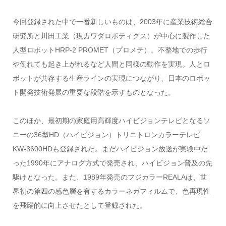
今回登録された中で一番新しいものは、2003年に産業技術総合
研究所と川田工業（現カワダロボティクス）が中心に製作した
人型ロボットHRP-2 PROMET（プロメテ）。不整地での歩行
や倒れても起き上がれるなど人間と同様の動作を実現。人とロ
ボットが共存する生産ラインの実現につながり、日本のロボッ
ト開発技術発展の重要な段階を示すものとなった。
このほか、最初期の家庭用高輝度ハイビジョンテレビとなるソ
ニーの36型HD（ハイビジョン）トリニトロンカラーテレビ
KW-3600HDも登録された。まだハイビジョン放送が実験中だ
った1990年にアナログ方式で発売され、ハイビジョン普及の先
駆けとなった。また、1989年発売のフジカラーREALAは、世
界初の第四の感色層を有するカラーネガフィルムで、色再現性
を飛躍的に向上させたとして登録された。