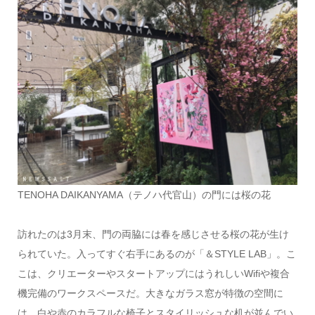
TENOHA DAIKANYAMA（テノハ代官山）の門には桜の花
訪れたのは3月末、門の両脇には春を感じさせる桜の花が生け
られていた。入ってすぐ右手にあるのが「＆STYLE LAB」。こ
こは、クリエーターやスタートアップにはうれしいWifiや複合
機完備のワークスペースだ。大きなガラス窓が特徴の空間に
は、白や赤のカラフルな椅子とスタイリッシュな机が並んでい