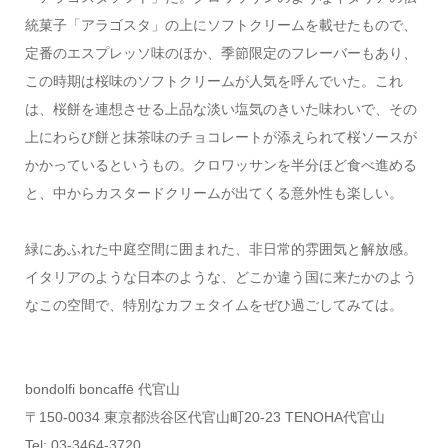
統菓子「アラゴスタ」の上にソフトクリームを載せたもので、
定番のエスプレッソ味のほか、季節限定のフレーバーもあり、
この時期は桜味のソフトクリームが人気を呼んでいた。これ
は、桜餅を連想させる上品な淡い塩気のきいた味わいで、その
上にわらび餅と抹茶味のチョコレートが添えられて桜ソースが
かかっているというもの。クロワッサンを半分ほど食べ進める
と、中からカスタードクリームが出てくる意外性も楽しい。
緑にあふれた中庭空間に囲まれた、非日常的雰囲気と解放感。
イタリアのような日本のような、どこか違う国に来たかのよう
なこの空間で、特別なカフェタイムをぜひ過ごしてみては。
bondolfi boncaffē 代官山
〒150-0034 東京都渋谷区代官山町20-23 TENOHA代官山
Tel: 03-3464-3720