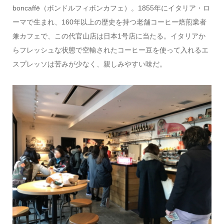
boncaffē（ボンドルフィボンカフェ）。1855年にイタリア・ロ
ーマで生まれ、160年以上の歴史を持つ老舗コーヒー焙煎業者
兼カフェで、この代官山店は日本1号店に当たる。イタリアか
らフレッシュな状態で空輸されたコーヒー豆を使って入れるエ
スプレッソは苦みが少なく、親しみやすい味だ。