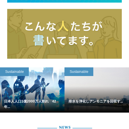
Sustainable
Sustainable
日本人人口1億2000万人割れ 42
排水を浄化しアンモニアを回収す...
年...