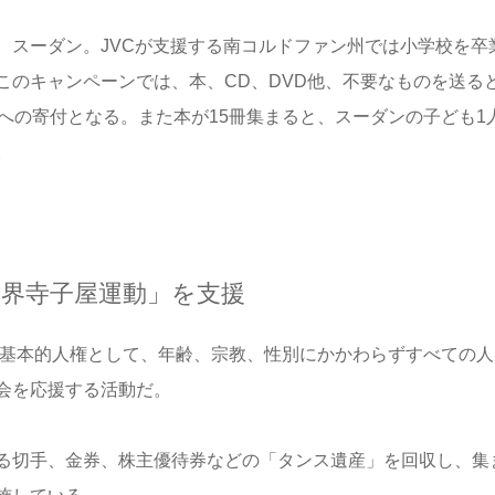
、スーダン。
JVC
が支援する南コルドファン州では小学校を卒
このキャンペーンでは、本、
CD
、
DVD
他、不要なものを送る
への寄付となる。また本が
15
冊集まると、スーダンの子ども
1
。
世界寺子屋運動」を支援
基本的人権として、年齢、宗教、性別にかかわらずすべての人
会を応援する活動だ。
る切手、金券、株主優待券などの「タンス遺産」を回収し、集