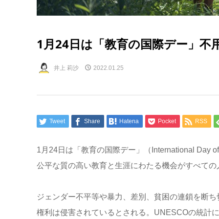
1月24日は「教育の国際デー」
井上 莉沙
2022.01.25
Tweet
Share
Hatena
Pocket
RSS
1
月
24
日は「教育の国際デー」（
International Day o
公平な質の高い教育と生涯にわたる機会がすべての
ジェンダー不平等や暴力、差別、貧困の連鎖を断ち
権利は侵害されているとされる。
UNESCO
の統計