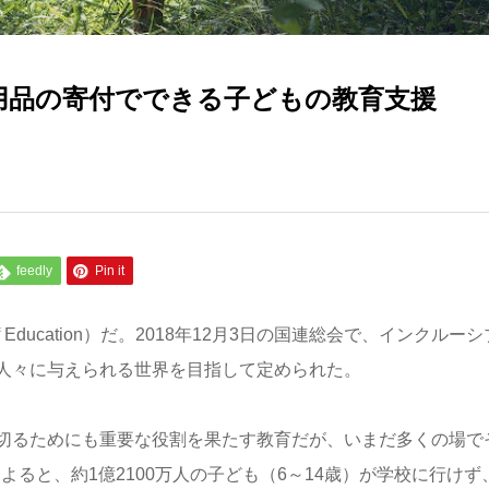
不用品の寄付でできる子どもの教育支援
feedly
Pin it
f Education
）だ。
2018
年
12
月
3
日の国連総会で、インクルーシ
人々に与えられる世界を目指して定められた。
切るためにも重要な役割を果たす教育だが、いまだ多くの場で
によると、
約
1
億
2100
万人の子ども（
6
～
14
歳）が学校に行けず