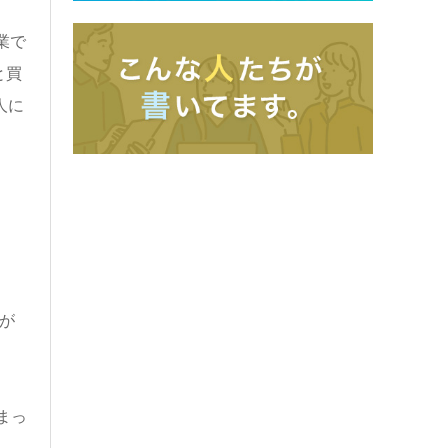
業で
と買
人に
が
まっ