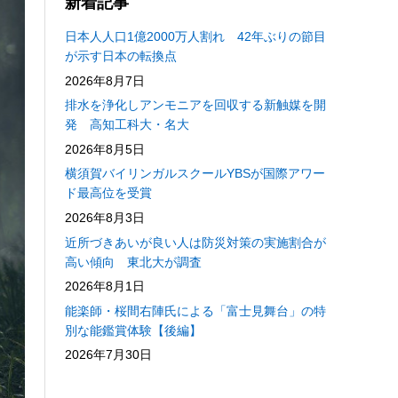
新着記事
日本人人口1億2000万人割れ 42年ぶりの節目
が示す日本の転換点
2026年8月7日
排水を浄化しアンモニアを回収する新触媒を開
発 高知工科大・名大
2026年8月5日
横須賀バイリンガルスクールYBSが国際アワー
ド最高位を受賞
2026年8月3日
近所づきあいが良い人は防災対策の実施割合が
高い傾向 東北大が調査
2026年8月1日
能楽師・桜間右陣氏による「富士見舞台」の特
別な能鑑賞体験【後編】
2026年7月30日