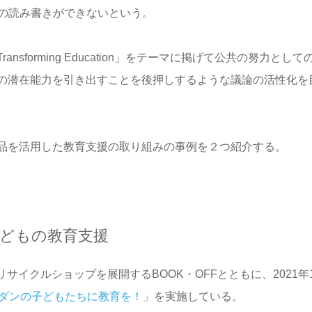
の読み書きができないという。
Transforming Education
」をテーマに掲げて公共の努力として
の潜在能力を引き出すことを後押しするような議論の活性化を
品を活用した教育支援の取り組みの事例を２つ紹介する。
子どもの教育支援
リサイクルショップを展開する
BOOK
・
OFF
とともに、
2021
年
ダンの子どもたちに教育を！
」を実施している。