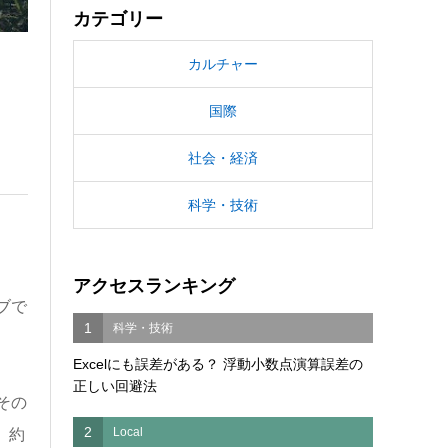
カテゴリー
カルチャー
国際
社会・経済
科学・技術
アクセスランキング
ブで
1
科学・技術
Excelにも誤差がある？ 浮動小数点演算誤差の
正しい回避法
その
2
Local
、約