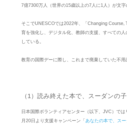
7
億
7300
万人（世界の
15
歳以上の
7
人に
1
人）が文字
そこで
UNESCO
では
2022
年、「
Changing Course, 
育を強化し、デジタル化、教師の支援、すべての人
している。
教育の国際デーに際し、これまで廃棄していた不用
（1）読み終えた本で、スーダンの
日本国際ボランティアセンター（以下、
JVC
）では
月
2
0
日より支援キャンペーン「
あなたの本で、スー