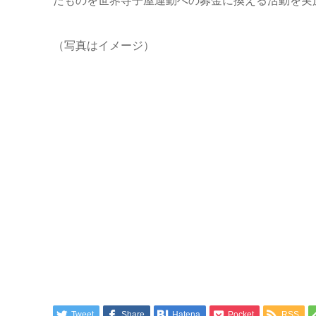
たものを世界寺子屋運動への募金に換える活動を実
（写真はイメージ）
Tweet
Share
Hatena
Pocket
RSS