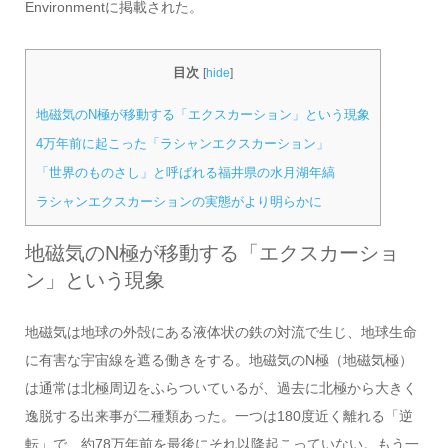
Environmentに掲載された。
目次
[
hide
]
地磁気のN極が移動する「エクスカーション」という現象
4万年前に起こった「ラシャンエクスカーション」
「世界のものさし」と呼ばれる福井県の水月湖年縞
ラシャンエクスカーションの実態がより明らかに
地磁気のN極が移動する「エクスカーショ
ン」という現象
地磁気は地球の外殻にある液体状の鉄の対流で生じ、地球生命
に有害な宇宙線を遮る働きをする。地磁気のN極（地磁気極）
は通常は北極周辺をふらついているが、過去に北極から大きく
逸脱する出来事が二種類あった。一つは180度近く離れる「逆
転」で、約78万年前を最後にそれ以降起こっていない。もう一