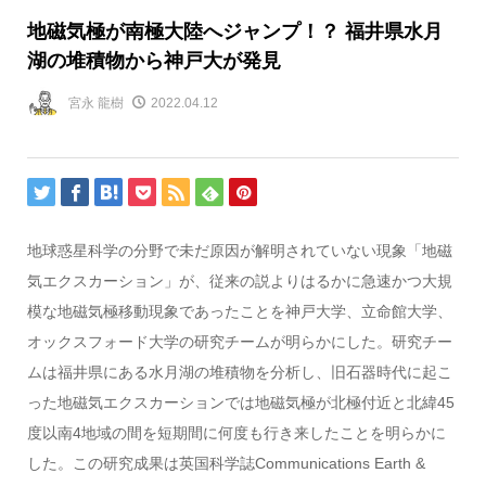
地磁気極が南極大陸へジャンプ！？ 福井県水月
湖の堆積物から神戸大が発見
宮永 龍樹
2022.04.12
地球惑星科学の分野で未だ原因が解明されていない現象「地磁
気エクスカーション」が、従来の説よりはるかに急速かつ大規
模な地磁気極移動現象であったことを神戸大学、立命館大学、
オックスフォード大学の研究チームが明らかにした。研究チー
ムは福井県にある水月湖の堆積物を分析し、旧石器時代に起こ
った地磁気エクスカーションでは地磁気極が北極付近と北緯45
度以南4地域の間を短期間に何度も行き来したことを明らかに
した。この研究成果は英国科学誌Communications Earth &