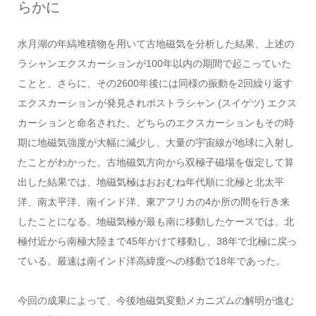
らかに
水月湖の年縞堆積物を用いて古地磁気を分析した結果、上述の
ラシャンエクスカーションが100年以内の期間で起こっていた
ことと、さらに、その2600年後には同様の振動を2回繰り返す
エクスカーションが発見されポストラシャン (スイゲツ) エクス
カーションと命名された。どちらのエクスカーションもその時
期に地磁気強度が大幅に減少し、大量の宇宙線が地球に入射し
たことがわかった。古地磁気方向から双極子磁場を仮定して算
出した結果では、地磁気極はおおむね年代順に北極と北太平
洋、南太平洋、南インド洋、東アフリカの4か所の間を行き来
したことになる。地磁気極が最も南に移動したケースでは、北
極付近から南極大陸まで45年かけて移動し、38年で北極に戻っ
ている。最速は南インド洋高緯度への移動で18年であった。
今回の成果によって、今後地磁気変動メカニズムの解明が進む