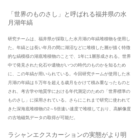
「世界のものさし」と呼ばれる福井県の水
月湖年縞
研究チームは、福井県が採取した水月湖の年縞堆積物を使用し
た。年縞とは長い年月の間に湖沼などに堆積した層が描く特徴
的な縞模様の湖底堆積物のことで、1年に1層形成される。世界
中で発見された化石や遺物がいつの時代のものかを知るため
に、この年縞が用いられている。今回研究チームが使用した水
月湖の年縞は５万年を超える歳月をかけて積み重なったものと
され、考古学や地質学における年代測定のための「世界標準の
ものさし」に採用されている。さらにこれまで研究に使われて
きた深海底堆積物の2～5倍速い速度で堆積しており、高解像度
の古地磁気データの取得が可能だ。
ラシャンエクスカーションの実態がより明