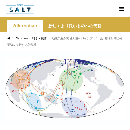
Alternative
新しくより良いものへの代替
Alternative
,
科学・技術
地磁気極が南極大陸へジャンプ！？ 福井県水月湖の堆
積物から神戸大が発見