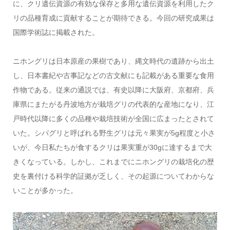
に、クリ遺伝資源の有効な保存と多用な遺伝資源を利用したク
リの品種育成に貢献することが期待できる。今回の研究成果は
国際学術誌に掲載された。
ニホングリは日本原産の果樹であり、縄文時代の遺跡から出土
し、日本書紀や古事記などの古文献にも記載がある重要な食用
作物である。従来の通説では、有史以降に大阪府、京都府、兵
庫県にまたがる丹波地方が栽培グリの代表的な産地になり、江
戸時代以降に多くの品種や栽培技術が全国に広まったとされて
いた。シバグリと呼ばれる野生グリは元々果実が5g程度と小さ
いが、今日私たちが食するクリは果実重が30gに達するまで大
きくなっている。しかし、これまでにニホングリの栽培化の歴
史を裏付ける科学的証拠が乏しく、その起源についてわからな
いことが多かった。