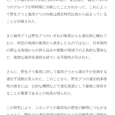
つのグループが同時期に分岐したことがわかった。これによっ
て野生グリと栽培グリの分岐は縄文時代以前から始まっている
ことが示唆された。
また栽培グリは野生グリのいずれの集団からも遺伝的に離れて
おり、特定の地域の集団から派生したものではない、日本国内
の異なる地域からの持ち込みや複数の地域での人為的な選抜な
ど、複雑な栽培化過程を経ている可能性が示された。
さらに、野生グリ集団に対して栽培グリから遺伝子が交雑する
遺伝子流動が見られた。このことから、野生グリの遺伝的多様
性の保全には、公的な機関などで遺伝資源として厳格に保存す
ることが重要であるとの知見が得られた。
この研究により、ニホングリの栽培化の歴史の解明につながる
とともに、野生グリ遺伝資源の保存やクリの品種育成に貢献す