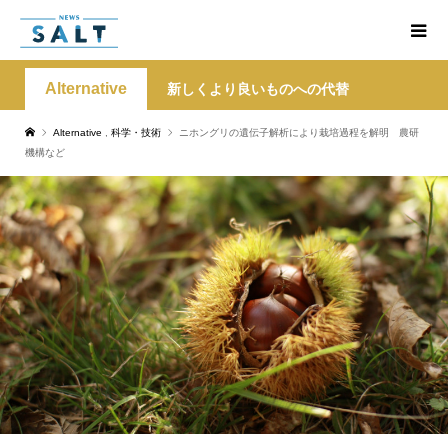
Alternative
新しくより良いものへの代替
Alternative
,
科学・技術
ニホングリの遺伝子解析により栽培過程を解明 農研
機構など