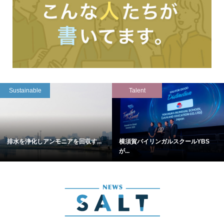
Sustainable
Talent
排水を浄化しアンモニアを回収す...
横須賀バイリンガルスクールYBS
が...