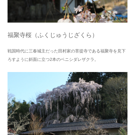
福聚寺桜（ふくじゅうじざくら）
戦国時代に三春城主だった田村家の菩提寺である福聚寺を見下
ろすように斜面に立つ2本のベニシダレザクラ。