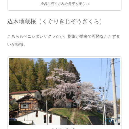
夕日に照らされた角度も美しい
込木地蔵桜（くぐりきじぞうざくら）
こちらもベニシダレザクラだが、樹形が華奢で可憐なたたずま
いが特徴。