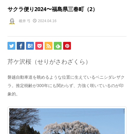
サクラ便り2024〜福島県三春町（2）
碓井 弓
2024.04.16
芹ケ沢桜（せりがさわざくら）
磐越自動車道を眺めるような位置に生えているベニシダレザク
ラ。推定樹齢が300年にも関わらず、力強く咲いているのが印
象的。