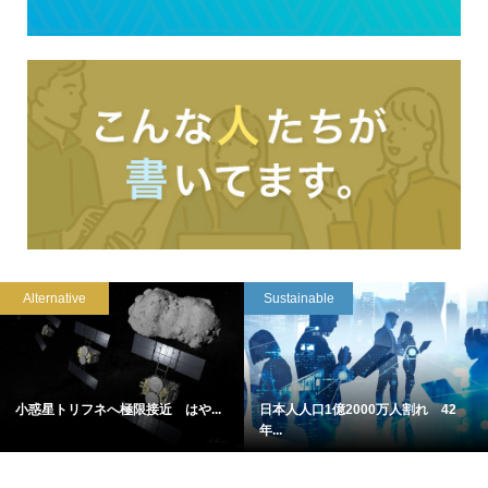
Alternative
Sustainable
小惑星トリフネへ極限接近 はや...
日本人人口1億2000万人割れ 42
年...