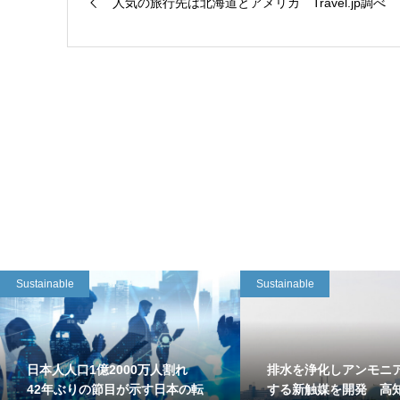
人気の旅行先は北海道とアメリカ Travel.jp調べ
Sustainable
Sustainable
日本人人口1億2000万人割れ
排水を浄化しアンモニ
42年ぶりの節目が示す日本の転
する新触媒を開発 高