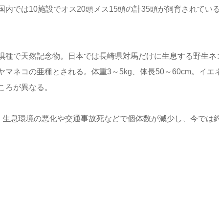
内では10施設でオス20頭メス15頭の計35頭が飼育されてい
惧種で天然記念物。日本では長崎県対馬だけに生息する野生ネ
ネコの亜種とされる。体重3～5kg、体長50～60cm。イエ
ころが異なる。
たが、生息環境の悪化や交通事故死などで個体数が減少し、今では