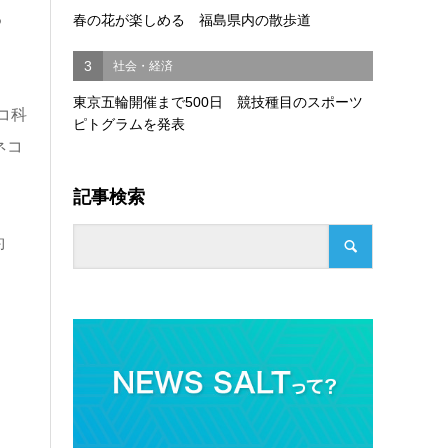
る
春の花が楽しめる 福島県内の散歩道
3
社会・経済
東京五輪開催まで500日 競技種目のスポーツ
コ科
ピトグラムを発表
ネコ
記事検索
約