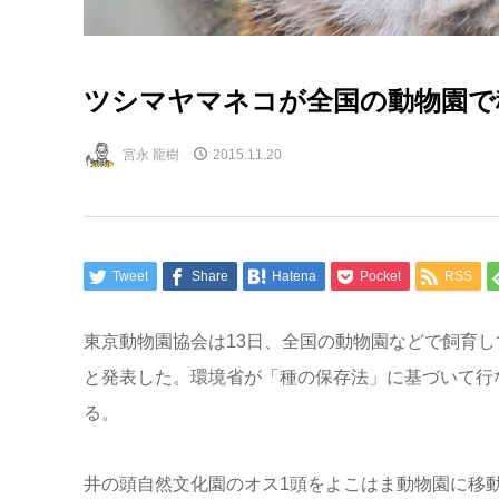
ツシマヤマネコが全国の動物園で
宮永 龍樹
2015.11.20
Tweet
Share
Hatena
Pocket
RSS
東京動物園協会は13日、全国の動物園などで飼育
と発表した。環境省が「種の保存法」に基づいて行
る。
井の頭自然文化園のオス1頭をよこはま動物園に移