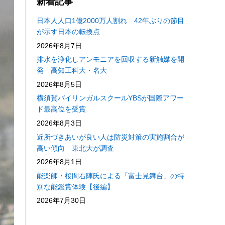
新着記事
日本人人口1億2000万人割れ 42年ぶりの節目
が示す日本の転換点
2026年8月7日
排水を浄化しアンモニアを回収する新触媒を開
発 高知工科大・名大
2026年8月5日
横須賀バイリンガルスクールYBSが国際アワー
ド最高位を受賞
2026年8月3日
近所づきあいが良い人は防災対策の実施割合が
高い傾向 東北大が調査
2026年8月1日
能楽師・桜間右陣氏による「富士見舞台」の特
別な能鑑賞体験【後編】
2026年7月30日