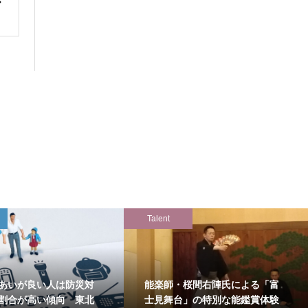
Talent
あいが良い人は防災対
能楽師・桜間右陣氏による「富
割合が高い傾向 東北
士見舞台」の特別な能鑑賞体験