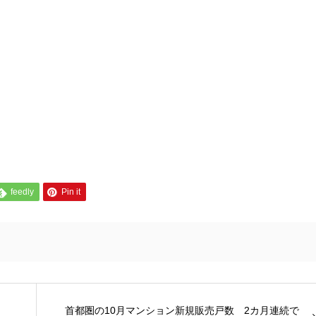
feedly
Pin it
首都圏の10月マンション新規販売戸数 2カ月連続で