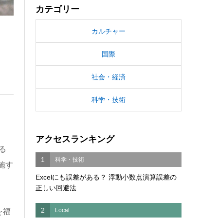
カテゴリー
カルチャー
国際
社会・経済
科学・技術
アクセスランキング
る
1
科学・技術
施す
Excelにも誤差がある？ 浮動小数点演算誤差の
正しい回避法
2
Local
を福