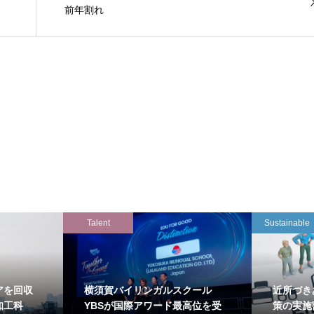
前年割れ
Talent
Sustainable
アを回収
横須賀バイリンガルスクール
近所づき
知工科
YBSが国際アワード最高位を受
策の実施