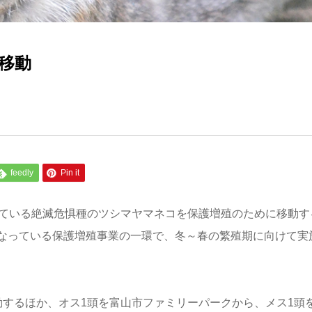
移動
feedly
Pin it
している絶滅危惧種のツシマヤマネコを保護増殖のために移動す
なっている保護増殖事業の一環で、冬～春の繁殖期に向けて実
動するほか、オス1頭を富山市ファミリーパークから、メス1頭