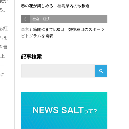
液か
春の花が楽しめる 福島県内の散歩道
る。
3
社会・経済
る紅
東京五輪開催まで500日 競技種目のスポーツ
ピトグラムを発表
ムを
を含
記事検索
以上
一
中に