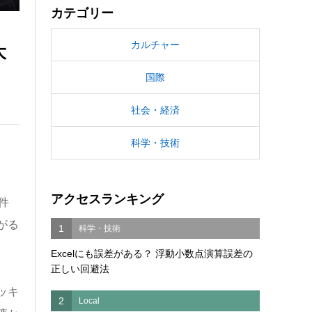
カテゴリー
カルチャー
大
国際
社会・経済
科学・技術
アクセスランキング
件
がる
1
科学・技術
Excelにも誤差がある？ 浮動小数点演算誤差の
正しい回避法
ッキ
2
Local