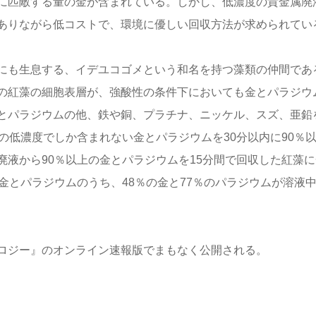
に匹敵する量の金が含まれている。しかし、低濃度の貴金属廃
ありながら低コストで、環境に優しい回収方法が求められてい
にも生息する、イデユコゴメという和名を持つ藻類の仲間であ
の紅藻の細胞表層が、強酸性の条件下においても金とパラジウ
とパラジウムの他、鉄や銅、プラチナ、ニッケル、スズ、亜鉛
の低濃度でしか含まれない金とパラジウムを30分以内に90％
液から90％以上の金とパラジウムを15分間で回収した紅藻に
金とパラジウムのうち、48％の金と77％のパラジウムが溶液
ロジー』のオンライン速報版でまもなく公開される。