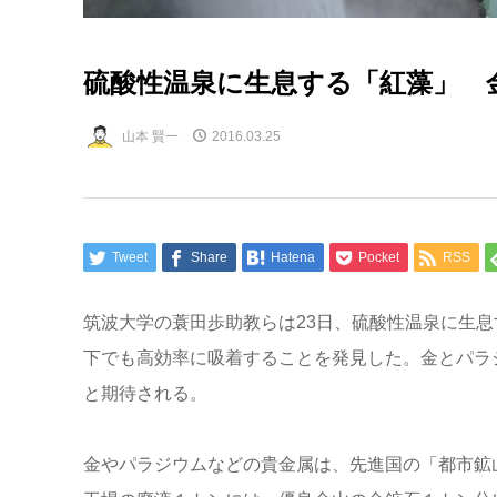
硫酸性温泉に生息する「紅藻」 
山本 賢一
2016.03.25
Tweet
Share
Hatena
Pocket
RSS
筑波大学の蓑田歩助教らは23日、硫酸性温泉に生
下でも高効率に吸着することを発見した。金とパラ
と期待される。
金やパラジウムなどの貴金属は、先進国の「都市鉱