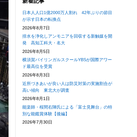
新着記事
日本人人口1億2000万人割れ 42年ぶりの節目
が示す日本の転換点
2026年8月7日
排水を浄化しアンモニアを回収する新触媒を開
発 高知工科大・名大
2026年8月5日
横須賀バイリンガルスクールYBSが国際アワー
ド最高位を受賞
2026年8月3日
近所づきあいが良い人は防災対策の実施割合が
高い傾向 東北大が調査
2026年8月1日
能楽師・桜間右陣氏による「富士見舞台」の特
別な能鑑賞体験【後編】
2026年7月30日