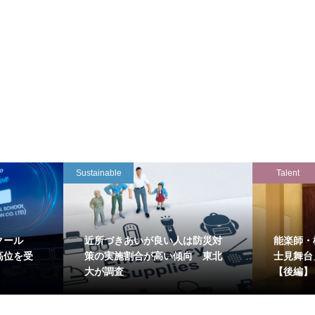
Sustainable
Talent
クール
近所づきあいが良い人は防災対
能楽師・
高位を受
策の実施割合が高い傾向 東北
士見舞台
大が調査
【後編】