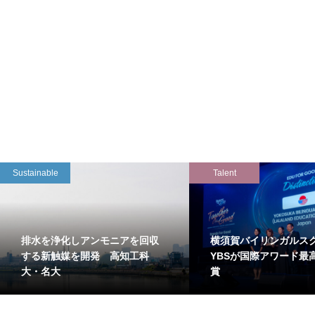
Sustainable
Talent
排水を浄化しアンモニアを回収
横須賀バイリンガルス
する新触媒を開発 高知工科
YBSが国際アワード最
大・名大
賞