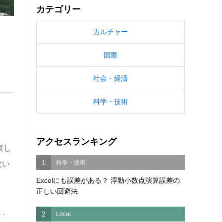
カテゴリー
カルチャー
国際
社会・経済
科学・技術
アクセスランキング
表し
1
科学・技術
次い
Excelにも誤差がある？ 浮動小数点演算誤差の
正しい回避法
と、
2
Local