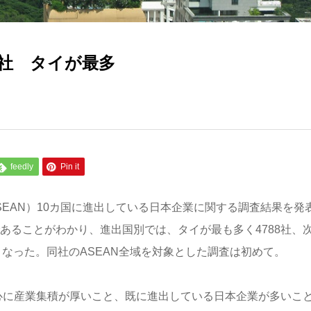
8社 タイが最多
feedly
Pin it
SEAN）10カ国に進出している日本企業に関する調査結果を発
社であることがわかり、進出国別では、タイが最も多く4788社、
）となった。同社のASEAN全域を対象とした調査は初めて。
心に産業集積が厚いこと、既に進出している日本企業が多いこ