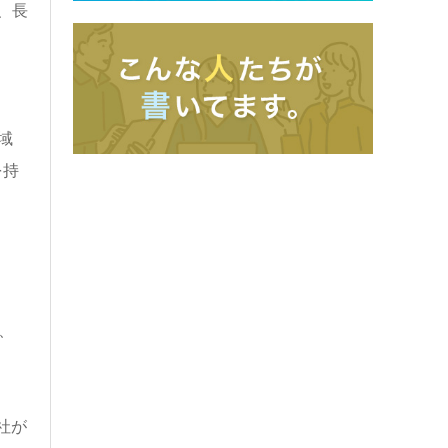
、長
域
を持
、
社が