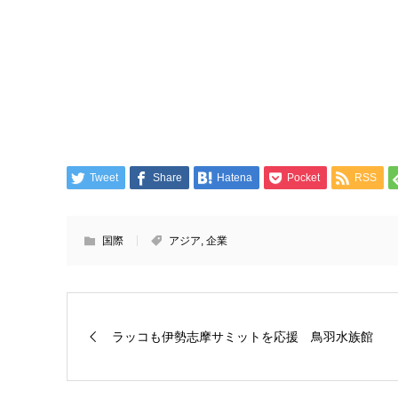
Tweet
Share
Hatena
Pocket
RSS
国際
アジア
,
企業
ラッコも伊勢志摩サミットを応援 鳥羽水族館