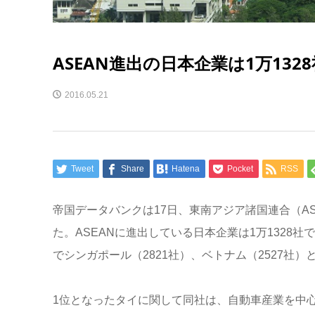
ASEAN進出の日本企業は1万132
2016.05.21
Tweet
Share
Hatena
Pocket
RSS
帝国データバンクは17日、東南アジア諸国連合（A
た。ASEANに進出している日本企業は1万1328
でシンガポール（2821社）、ベトナム（2527社
1位となったタイに関して同社は、自動車産業を中