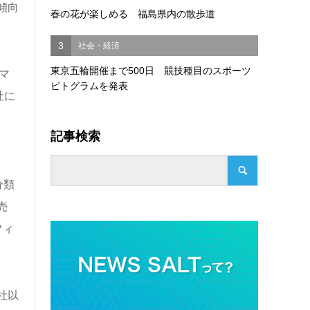
傾向
春の花が楽しめる 福島県内の散歩道
3
社会・経済
東京五輪開催まで500日 競技種目のスポーツ
マ
ピトグラムを発表
社に
記事検索
分類
売
フィ
社以