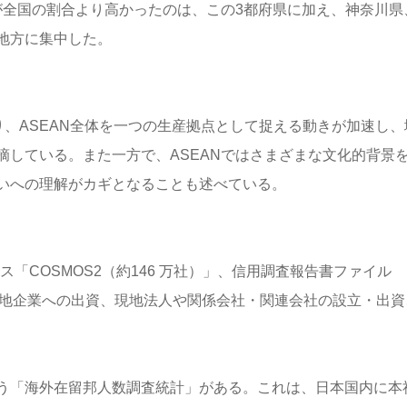
が全国の割合より高かったのは、この3都府県に加え、神奈川県
地方に集中した。
り、ASEAN全体を一つの生産拠点として捉える動きが加速し、
摘している。また一方で、ASEANではさまざまな文化的背景
いへの理解がカギとなることも述べている。
ース「COSMOS2（約146 万社）」、信用調査報告書ファイル
。現地企業への出資、現地法人や関係会社・関連会社の設立・出資
う「海外在留邦人数調査統計」がある。これは、日本国内に本