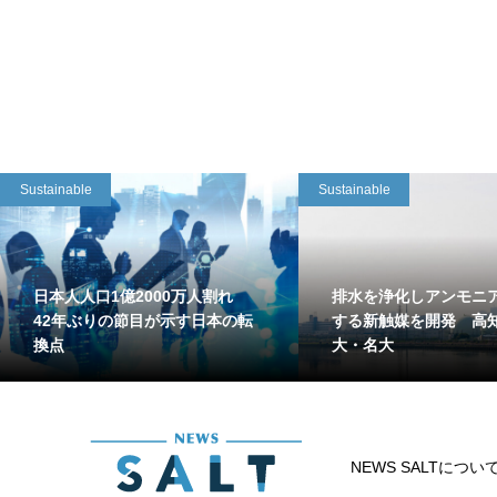
Sustainable
Sustainable
日本人人口1億2000万人割れ
排水を浄化しアンモニ
42年ぶりの節目が示す日本の転
する新触媒を開発 高
換点
大・名大
NEWS SALTについ