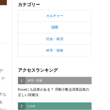
カテゴリー
カルチャー
国際
社会・経済
科学・技術
アクセスランキング
デ
、デ
1
科学・技術
Excelにも誤差がある？ 浮動小数点演算誤差の
大な
正しい回避法
あ
2
Local
化に