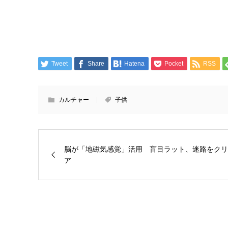
Tweet
Share
Hatena
Pocket
RSS
カルチャー
子供
脳が「地磁気感覚」活用 盲目ラット、迷路をクリ
ア