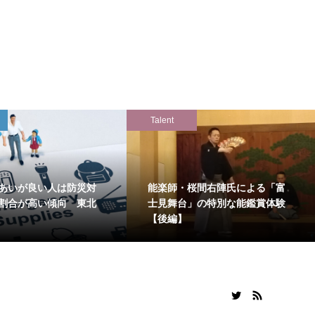
Talent
あいが良い人は防災対
能楽師・桜間右陣氏による「富
割合が高い傾向 東北
士見舞台」の特別な能鑑賞体験
【後編】