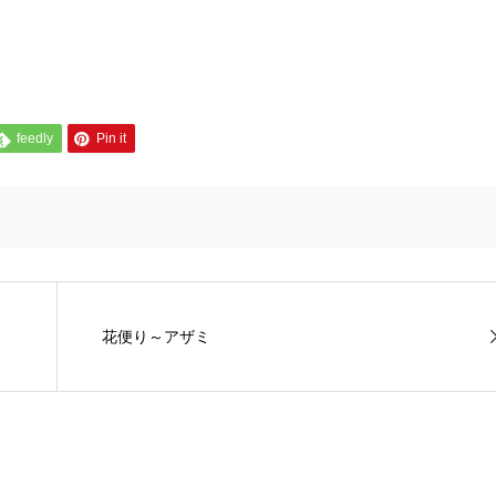
feedly
Pin it
花便り～アザミ