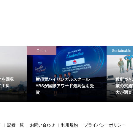
Talent
Sustainable
アを回収
横須賀バイリンガルスクール
近所づき
知工科
YBSが国際アワード最高位を受
策の実施
賞
大が調査
て
記者一覧
お問い合わせ
利用規約
プライバシーポリシー