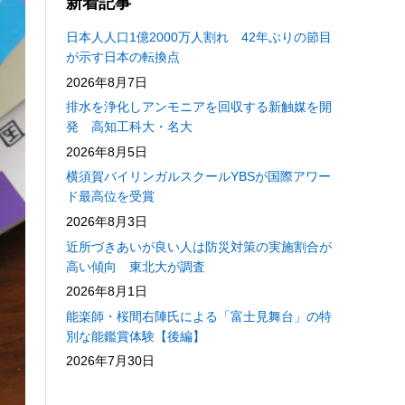
新着記事
日本人人口1億2000万人割れ 42年ぶりの節目
が示す日本の転換点
2026年8月7日
排水を浄化しアンモニアを回収する新触媒を開
発 高知工科大・名大
2026年8月5日
横須賀バイリンガルスクールYBSが国際アワー
ド最高位を受賞
2026年8月3日
近所づきあいが良い人は防災対策の実施割合が
高い傾向 東北大が調査
2026年8月1日
能楽師・桜間右陣氏による「富士見舞台」の特
別な能鑑賞体験【後編】
2026年7月30日