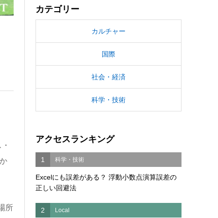
カテゴリー
カルチャー
国際
社会・経済
科学・技術
アクセスランキング
ス・
1
科学・技術
か
。
Excelにも誤差がある？ 浮動小数点演算誤差の
正しい回避法
場所
2
Local