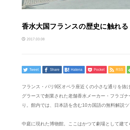
香水大国フランスの歴史に触れる
2017.03.08
Tweet
Share
Hatena
Pocket
RSS
フランス・パリ9区オペラ座近くの小さな通りを抜
グラースで創業された老舗香水メーカー・フラゴナー
り。館内では、日本語を含む10カ国語の無料解説
中庭に現れた博物館。ここはかつて劇場として建て