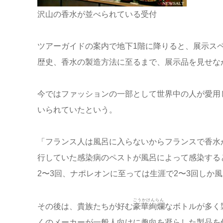
沢山の香水が並べられている受付
ツアーガイドの案内で地下1階に降りると、展示ス
歴史、香水の製造方法に至るまで、展示品を見せな
今ではファッションの一部として世界中の人が愛用
いられていたという。
「フランス人は風呂に入らないからフランスで香水
行していた感染病のペストが風呂によって感染する
2〜3回、ナポレオンに至っては生涯で2〜3回しか
ごうかけんらん
その後は、貴族たちが好む
豪華絢爛
なボトルが多く
くのメーカーが一般人向けに趣向を凝らした製品を