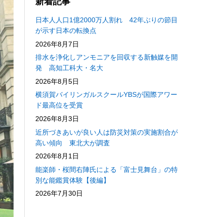
新着記事
日本人人口1億2000万人割れ 42年ぶりの節目
が示す日本の転換点
2026年8月7日
排水を浄化しアンモニアを回収する新触媒を開
発 高知工科大・名大
2026年8月5日
横須賀バイリンガルスクールYBSが国際アワー
ド最高位を受賞
2026年8月3日
近所づきあいが良い人は防災対策の実施割合が
高い傾向 東北大が調査
2026年8月1日
能楽師・桜間右陣氏による「富士見舞台」の特
別な能鑑賞体験【後編】
2026年7月30日