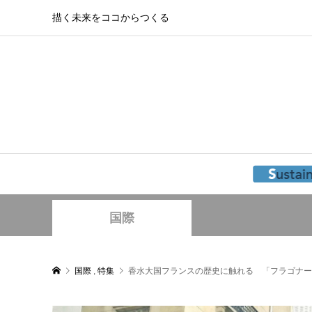
描く未来をココからつくる
国際
国際
,
特集
香水大国フランスの歴史に触れる 「フラゴナー