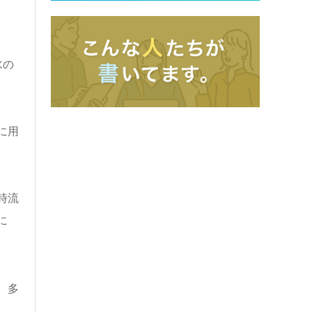
水の
に用
時流
に
、多