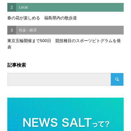
2
Local
春の花が楽しめる 福島県内の散歩道
3
社会・経済
東京五輪開催まで500日 競技種目のスポーツピトグラムを発
表
記事検索