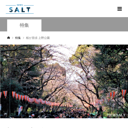
特集
特集
桜が見頃 上野公園