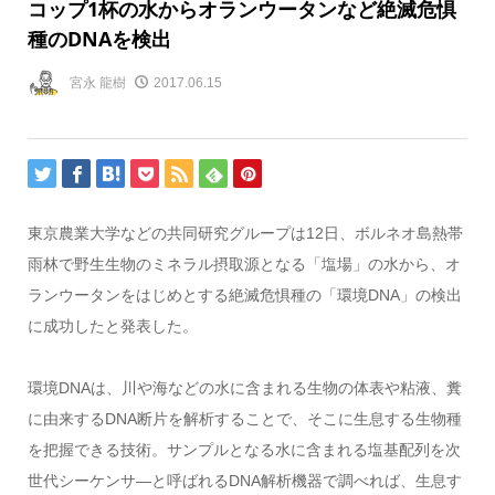
コップ1杯の水からオランウータンなど絶滅危惧
種のDNAを検出
宮永 龍樹
2017.06.15
東京農業大学などの共同研究グループは12日、ボルネオ島熱帯
雨林で野生生物のミネラル摂取源となる「塩場」の水から、オ
ランウータンをはじめとする絶滅危惧種の「環境DNA」の検出
に成功したと発表した。
環境DNAは、川や海などの水に含まれる生物の体表や粘液、糞
に由来するDNA断片を解析することで、そこに生息する生物種
を把握できる技術。サンプルとなる水に含まれる塩基配列を次
世代シーケンサ―と呼ばれるDNA解析機器で調べれば、生息す