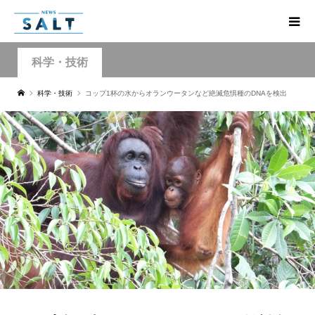
科学・技術
科学・技術
コップ1杯の水からオランウータンなど絶滅危惧種のDNAを検出