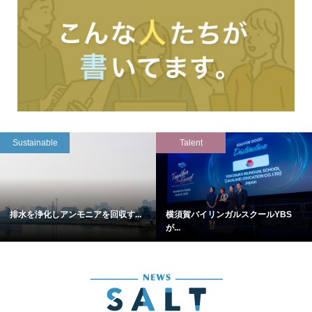
Sustainable
Talent
排水を浄化しアンモニアを回収す...
横須賀バイリンガルスクールYBS
が...