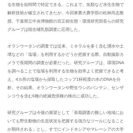
る生物を短時間で特定できる。これまで、魚類など水生生物で
解析技術が確立されてきたが、今回東農大農学部の松林尚志教
授、千葉県立中央博物館の宮正樹生態・環境研究部長らの研究
グループは陸生哺乳類調査に応用した。
オランウータンの調査では従来、ミネラルを多く含む湧水や土
壌などの「塩場」を利用するかどうか把握する際、自動撮影カ
メラで長期間の調査が必要だった。研究グループは、環境DNA
を調べることで塩場を利用する生物を効率よく把握できると考
え、4カ所の塩場から採取したコップ1杯程度の水のDNAを分
析。その結果、オランウータンや野生ウシのバンテン、センザ
ンコウを含む6種の絶滅危惧種の検出に成功した。
研究グループは今後の展望として「長期調査の難しい地域にお
いても野生動物の生息状況を把握する強力なツールになること
が期待される」とし、すでにインドネシアやマレーシアの大学