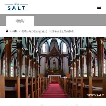
特集
特集
長崎外海の教会を訪ねる 出津教会堂と黒崎教会