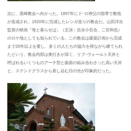
次に、黒崎教会へ向かった。1897年にド･ロ神父の指導で敷地
が造成され、1920年に完成したレンガ造りの教会だ。山田洋次
監督の映画『母と暮らせば』（主演：吉永小百合、二宮和也）
のロケ地としても知られている。この教会は建築計画から完成
まで20年以上を要し、多くの人たちの協力を得ながら建てられ
たという。教会内部は奥行きが深く、リブ･ヴォールト天井と
呼ばれるいくつものアーチ型と曲面の組み合わさった高い天井
と、ステンドグラスから差し込む日の光が印象的だった。