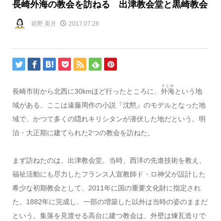
長崎外海の教会を訪ねる 出津教会堂と黒崎教会
前野 美月
2017.07.26
そとめ
長崎市街から北西に30kmほど行ったところに、
外海
という地
域がある。ここは遠藤周作の小説『沈黙』のモデルとなった地
域で、かつて多くの隠れキリシタンが潜伏した地だという。明
治・大正期に建てられた2つの教会を訪ねた。
まず訪ねたのは、出津教会堂。当時、西洋の先進技術を教え、
福祉活動にも尽力したフランス人宣教師ド・ロ神父が設計した
希少な初期教会として、2011年に国の重要文化財に指定され
た。1882年に完成し、一部の増築した以外は当時の姿のままだ
という。集落を見渡せる高台に建つ教会は、外壁は煉瓦造りで