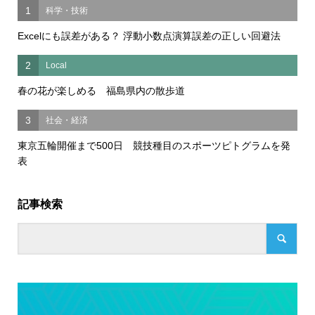
1
科学・技術
Excelにも誤差がある？ 浮動小数点演算誤差の正しい回避法
2
Local
春の花が楽しめる 福島県内の散歩道
3
社会・経済
東京五輪開催まで500日 競技種目のスポーツピトグラムを発
表
記事検索