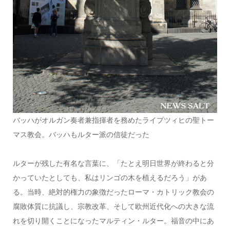
バッハがオルガン奏者兼指揮者を務めたライプツィヒの聖トー
マス教会。バッハもルター派の信徒だった
ルターが残した有名な言葉に、「たとえ明日世界が終わると分
かっていたとしても、私はリンゴの木を植えるだろう」があ
る。当時、絶対的権力の象徴だったローマ・カトリック教会の
腐敗体質に抗議し、宗教改革、そして欧州近代化への大きな流
れを切り開くことになったマルティン・ルター。福音の中にあ