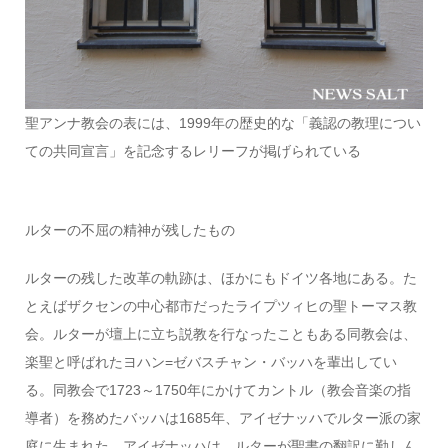
聖アンナ教会の表には、1999年の歴史的な「義認の教理につい
ての共同宣言」を記念するレリーフが掲げられている
ルターの不屈の精神が残したもの
ルターの残した改革の軌跡は、ほかにもドイツ各地にある。た
とえばザクセンの中心都市だったライプツィヒの聖トーマス教
会。ルターが壇上に立ち説教を行なったこともある同教会は、
楽聖と呼ばれたヨハン=ゼバスチャン・バッハを輩出してい
る。同教会で1723～1750年にかけてカントル（教会音楽の指
導者）を務めたバッハは1685年、アイゼナッハでルター派の家
庭に生まれた。アイゼナッハは、ルターが聖書の翻訳に勤しん