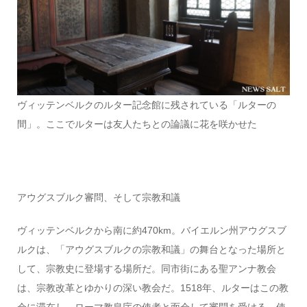
ヴィッテンベルクのルター記念館に残されている「ルターの
間」。ここでルターは友人たちとの論議に花を咲かせた
アウグスブルク審問、そして宗教和議
ヴィッテンベルクから南に約470km。バイエルン州アウグスブ
ルクは、「アウグスブルクの宗教和議」の舞台となった場所と
して、宗教史に登場する場所だ。同市街にある聖アンナ教会
は、宗教改革とゆかりの深い教会だ。1518年、ルターはこの教
会に滞在し、ローマ教皇庁の使者と面会して審問を受ける。使