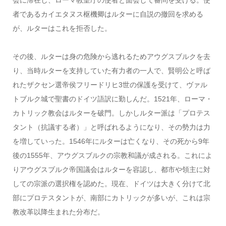
者であるカイエタヌス枢機卿はルターに自説の撤回を求める
が、ルターはこれを拒否した。
その後、ルターは身の危険から逃れるためアウグスブルクを去
り、当時ルターを支持していた有力者の一人で、賢明公と呼ば
れたザクセン選帝侯フリードリヒ3世の保護を受けて、ヴァル
トブルク城で聖書のドイツ語訳に勤しんだ。1521年、ローマ・
カトリック教会はルターを破門。しかしルター派は「プロテス
タント（抗議する者）」と呼ばれるようになり、その勢力は力
を増していった。1546年にルターは亡くなり、その死から9年
後の1555年、アウグスブルクの宗教和議が成される。これによ
りアウグスブルク帝国議会はルターを容認し、都市や領主に対
しての宗派の選択権を認めた。現在、ドイツは大きく分けて北
部にプロテスタントが、南部にカトリックが多いが、これは宗
教改革以降生まれた分布だ。