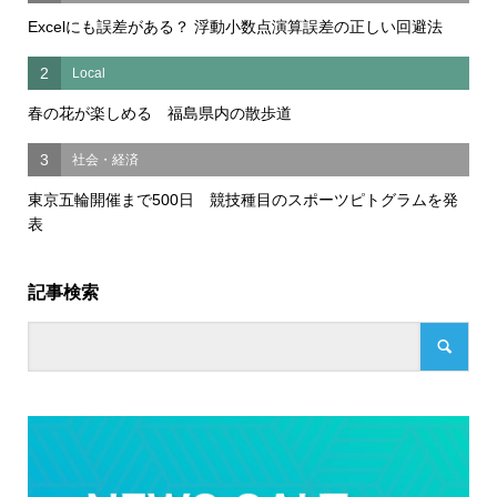
Excelにも誤差がある？ 浮動小数点演算誤差の正しい回避法
2
Local
春の花が楽しめる 福島県内の散歩道
3
社会・経済
東京五輪開催まで500日 競技種目のスポーツピトグラムを発
表
記事検索