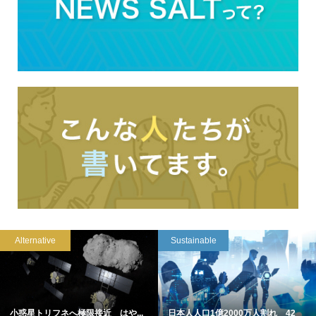
Alternative
Sustainable
小惑星トリフネへ極限接近 はや...
日本人人口1億2000万人割れ 42