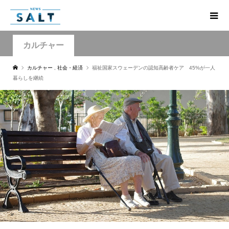
カルチャー
カルチャー
,
社会・経済
福祉国家スウェーデンの認知高齢者ケア 45%が一人
暮らしを継続