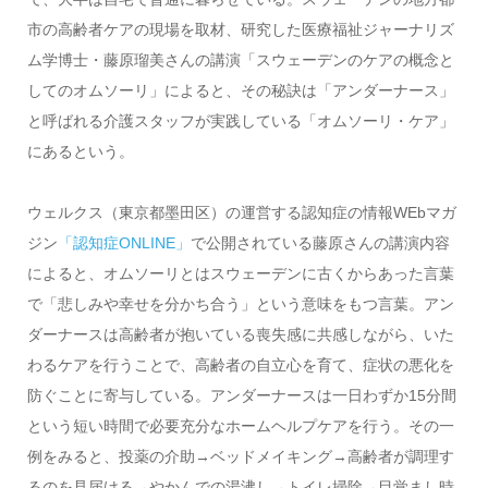
市の高齢者ケアの現場を取材、研究した医療福祉ジャーナリズ
ム学博士・藤原瑠美さんの講演「スウェーデンのケアの概念と
してのオムソーリ」によると、その秘訣は「アンダーナース」
と呼ばれる介護スタッフが実践している「オムソーリ・ケア」
にあるという。
ウェルクス（東京都墨田区）の運営する認知症の情報WEbマガ
ジン
「認知症ONLINE」
で公開されている藤原さんの講演内容
によると、オムソーリとはスウェーデンに古くからあった言葉
で「悲しみや幸せを分かち合う」という意味をもつ言葉。アン
ダーナースは高齢者が抱いている喪失感に共感しながら、いた
わるケアを行うことで、高齢者の自立心を育て、症状の悪化を
防ぐことに寄与している。アンダーナースは一日わずか15分間
という短い時間で必要充分なホームヘルプケアを行う。その一
例をみると、投薬の介助→ベッドメイキング→高齢者が調理す
るのを見届ける→やかんでの湯沸し→トイレ掃除→目覚まし時