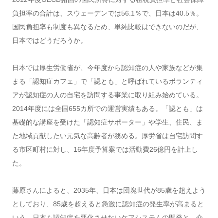
負担率の合計は、スウェーデンでは56.1％で、日本は40.5％。
国民負担率も制度も異なるため、単純比較はできないのだが、
日本ではどうだろうか。
日本では厚生労働省が、今年度から認知症の人や家族などが集
まる「認知症カフェ」で「認とも」と呼ばれているボランティ
アが認知症の人の自宅を訪問する事業に取り組み始めている。
2014年度には全国655カ所での運営実績もある。「認とも」は
基礎的な講座を受けた「認知症サポーター」や学生、住民、ま
た地域貢献したい元気な高齢者が務める。厚労省は自宅訪問す
る市区町村に対し、16年度予算案では活動費26億円を計上し
た。
藤原さんによると、2035年、日本は団塊世代が85歳を超えよう
としており、85歳を超えると急激に認知症の発生率が高まると
いう。日本も認知症を悪化させないケアシステムの開発と、介