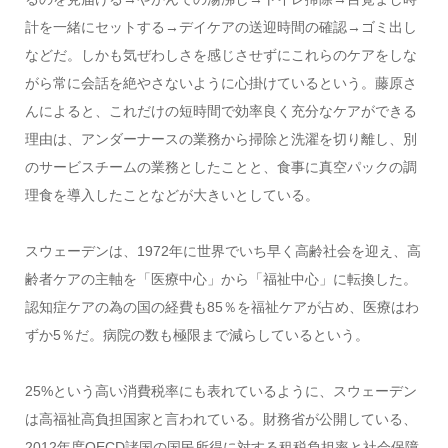
計を一緒にセットする→デイケアの送迎時間の確認→ゴミ出し
などだ。しかも気ぜわしさを感じさせずにこれらのケアをしな
がら常に会話を絶やさないように心掛けているという。藤原さ
んによると、これだけの短時間で効率良く充分なケアができる
理由は、アンダーナースの業務から掃除と洗濯を切り離し、別
のサービスチームの業務としたことと、食事に真空パックの調
理食を導入したことなどが大きいとしている。
スウェーデンは、1972年に世界でいち早く高齢社会を迎え、高
齢者ケアの主軸を「医療中心」から「福祉中心」に転換した。
認知症ケアの為の国の経費も85％を福祉ケアが占め、医療はわ
ずか5％だ。病院の数も極限まで減らしているという。
25%という高い消費税率にも表れているように、スウェーデン
は高福祉高負担国家と言われている。財務省が公開している、
2012年度OECD諸国の国民所得に対する租税負担率と社会保障