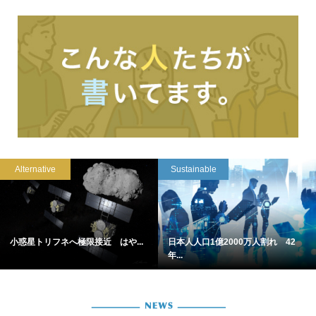
Alternative
Sustainable
小惑星トリフネへ極限接近 はや...
日本人人口1億2000万人割れ 42
年...