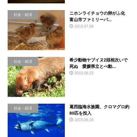
ニホンライチョウの卵がふ化
社会・経済
富山市ファミリーパ...
2015.07.09
希少動物ヤブイヌ2頭相次いで
社会・経済
死ぬ 愛媛県立とべ動...
2015.06.23
葛西臨海水族園、クロマグロ約
社会・経済
80匹を投入
2015.06.18