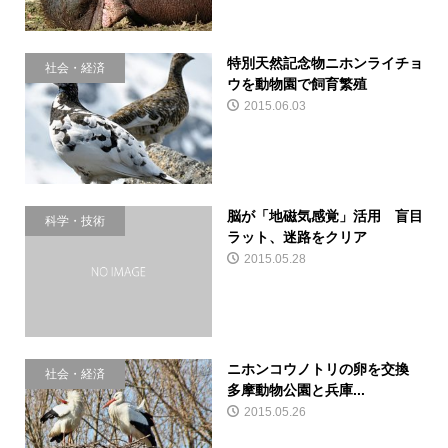
特別天然記念物ニホンライチョ
社会・経済
ウを動物園で飼育繁殖
2015.06.03
脳が「地磁気感覚」活用 盲目
科学・技術
ラット、迷路をクリア
2015.05.28
ニホンコウノトリの卵を交換
社会・経済
多摩動物公園と兵庫...
2015.05.26