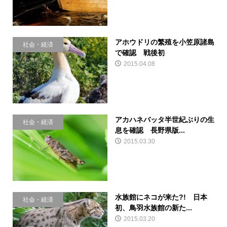
アホウドリの繁殖を小笠原諸島
社会・経済
で確認 戦後初
2015.04.08
アカハネバッタ半世紀ぶりの生
社会・経済
息を確認 長野県版...
2015.03.30
水族館にネコが来た?! 日本
社会・経済
初、鳥羽水族館の新た...
2015.03.20