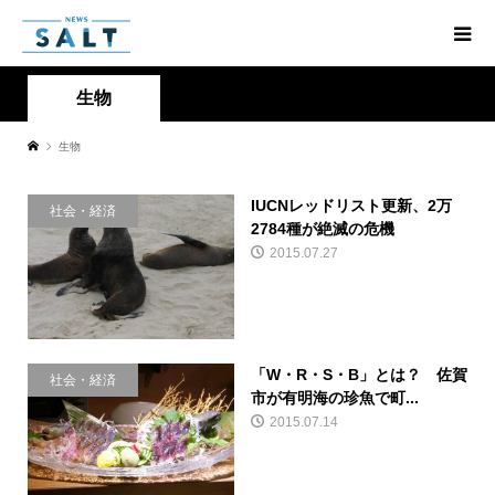
生物
生物
IUCNレッドリスト更新、2万
社会・経済
2784種が絶滅の危機
2015.07.27
「W・R・S・B」とは？ 佐賀
社会・経済
市が有明海の珍魚で町...
2015.07.14