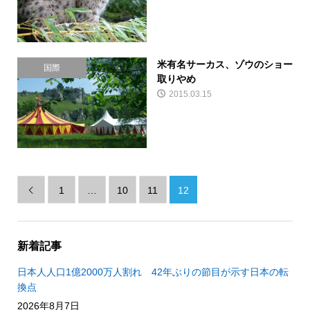
米有名サーカス、ゾウのショー
国際
取りやめ
2015.03.15
1
…
10
11
12

新着記事
日本人人口1億2000万人割れ 42年ぶりの節目が示す日本の転
換点
2026年8月7日