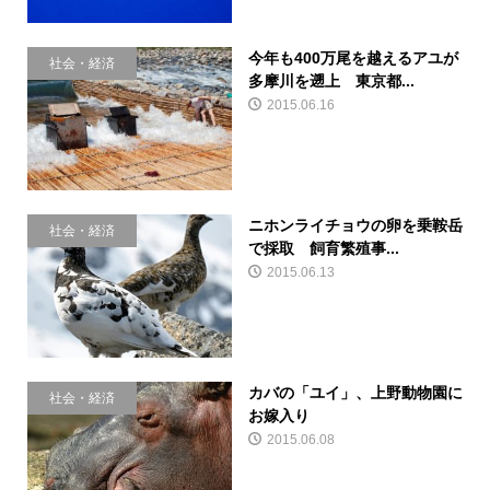
今年も400万尾を越えるアユが
社会・経済
多摩川を遡上 東京都...
2015.06.16
ニホンライチョウの卵を乗鞍岳
社会・経済
で採取 飼育繁殖事...
2015.06.13
カバの「ユイ」、上野動物園に
社会・経済
お嫁入り
2015.06.08