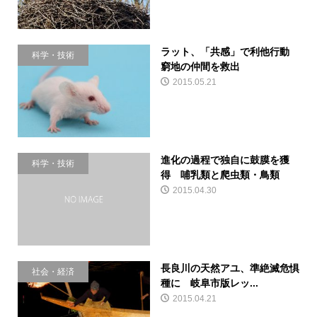
ラット、「共感」で利他行動
科学・技術
窮地の仲間を救出
2015.05.21
進化の過程で独自に鼓膜を獲
科学・技術
得 哺乳類と爬虫類・鳥類
2015.04.30
長良川の天然アユ、準絶滅危惧
社会・経済
種に 岐阜市版レッ...
2015.04.21