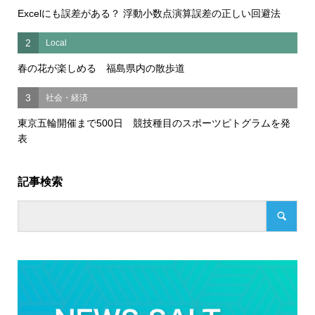
Excelにも誤差がある？ 浮動小数点演算誤差の正しい回避法
2
Local
春の花が楽しめる 福島県内の散歩道
3
社会・経済
東京五輪開催まで500日 競技種目のスポーツピトグラムを発
表
記事検索