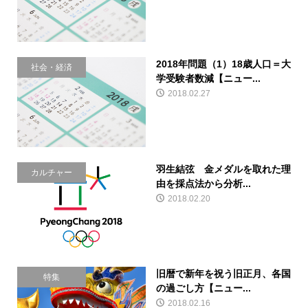
2018年問題（1）18歳人口＝大
社会・経済
学受験者数減【ニュー...
2018.02.27
羽生結弦 金メダルを取れた理
カルチャー
由を採点法から分析...
2018.02.20
旧暦で新年を祝う旧正月、各国
特集
の過ごし方【ニュー...
2018.02.16