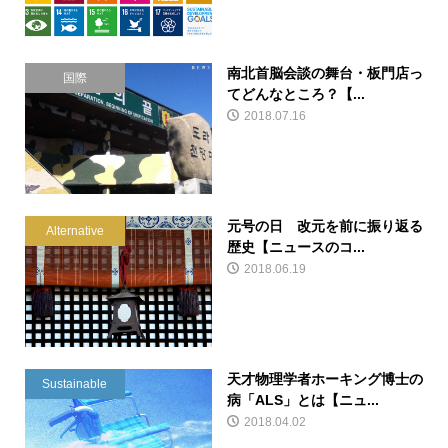
南北首脳会談の舞台・板門店っ
国際
てどんなところ？【...
2018.07.16
元号の日 改元を前に振り返る
Alternative
歴史【ニュースのコ...
2018.06.19
天才物理学者ホーキング博士の
Sustainable
病「ALS」とは【ニュ...
2018.04.02