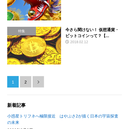
今さら聞けない！ 仮想通貨・
特集
ビットコインって？【...
2018.02.12
1
2

新着記事
小惑星トリフネへ極限接近 はやぶさ2が描く日本の宇宙探査
の未来