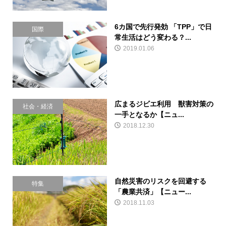
6カ国で先行発効 「TPP」で日
国際
常生活はどう変わる？...
2019.01.06
広まるジビエ利用 獣害対策の
社会・経済
一手となるか【ニュ...
2018.12.30
自然災害のリスクを回避する
特集
「農業共済」【ニュー...
2018.11.03